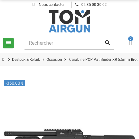
phone
Nous contacter
02 35 00 30 02
0
view_headline
search
chevron_right
chevron_right
chevron_right
Destock & Refurb
Occasion
Carabine PCP Pathfinder XR 5.5mm Broco
-350,00 €