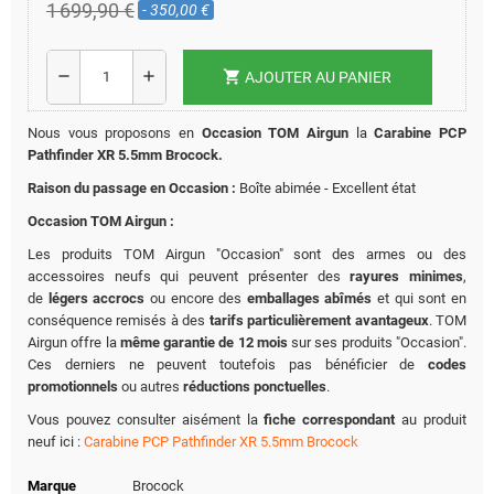
1 699,90 €
- 350,00 €
shopping_cart
remove
add
AJOUTER AU PANIER
Nous vous proposons en
Occasion TOM Airgun
la
Carabine PCP
Pathfinder XR 5.5mm Brocock.
Raison du passage en Occasion :
Boîte abimée - Excellent état
Occasion TOM Airgun :
Les produits TOM Airgun "Occasion" sont des armes ou des
accessoires neufs qui peuvent présenter des
rayures minimes
,
de
légers accrocs
ou encore des
emballages abîmés
et qui sont en
conséquence remisés à des
tarifs particulièrement avantageux
. TOM
Airgun offre la
même garantie de 12 mois
sur ses produits "Occasion".
Ces derniers ne peuvent toutefois pas bénéficier de
codes
promotionnels
ou autres
réductions ponctuelles
.
Vous pouvez consulter aisément la
fiche correspondant
au produit
neuf ici :
Carabine PCP Pathfinder XR 5.5mm Brocock
Marque
Brocock