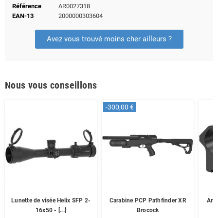
Référence
AR0027318
EAN-13
2000000303604
Avez vous trouvé moins cher ailleurs ?
Nous vous conseillons
-300,00 €
Lunette de visée Helix SFP 2-
Carabine PCP Pathfinder XR
Ann
16x50 - [...]
Brocock