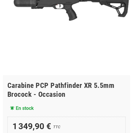
Carabine PCP Pathfinder XR 5.5mm
Brocock - Occasion
En stock
notifications_active
1 349,90 €
TTC