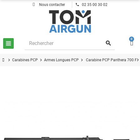
phone
Nous contacter
02 35 00 30 02
0
view_headline
search
chevron_right
chevron_right
chevron_right
Carabines PCP
Armes Longues PCP
Carabine PCP Panthera 700 FX