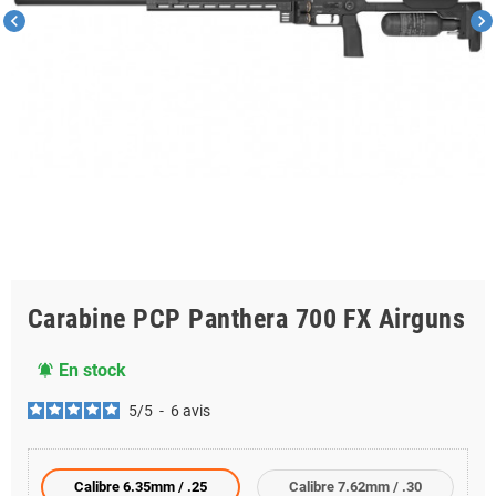
chevron_left
chevron_right
Carabine PCP Panthera 700 FX Airguns
En stock
notifications_active
5
/
5
-
6
avis
Calibre 6.35mm / .25
Calibre 7.62mm / .30