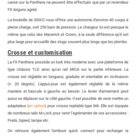
canon sur la Panthera ne peuvent être effectués que par un revendeur
FX Airguns agréé.
La bouteille de 300CC vous offrira une autonomie d'environ 40 coups à
pleine charge, soit 250 bars de pression. Le chargeur lui est presque le
même que celui des Maverick et Crown, à la seule différence qu'il est
plus large pour accueillir des slugs souvent plus longs que les plombs.
Crosse et customisation
La FX Panthera possède un look très moderne avec une plateforme de
type châssis TLD ainsi qu'un rail ARCA sur la partie inférieure. La
crosse est réglable en longueur, graduée et orientable en inclinaison
(+- 20 degrés). L'appui-joue est également réglable de la même
manière et bascule à gauche au besoin. Le levier d'armement peut
aussi se déplacer sur le côté gauche. Il est possible de venir mettre un
adaptateur (
en option
) pour crosse repliable type M4. Elle est équipée
de nombreux rails M-Lock pour venir l’agrémenter de vos accessoires :
Poids, bipied, lampe etc.
On retrouve également l'embout quick connect pour recharger la