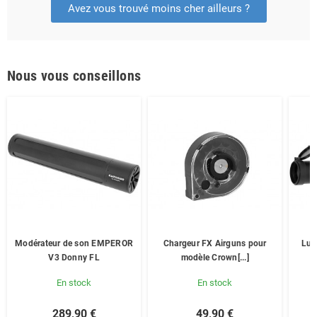
Avez vous trouvé moins cher ailleurs ?
Nous vous conseillons
Modérateur de son EMPEROR
Chargeur FX Airguns pour
Lun
V3 Donny FL
modèle Crown[...]
En stock
En stock
289,90 €
49,90 €