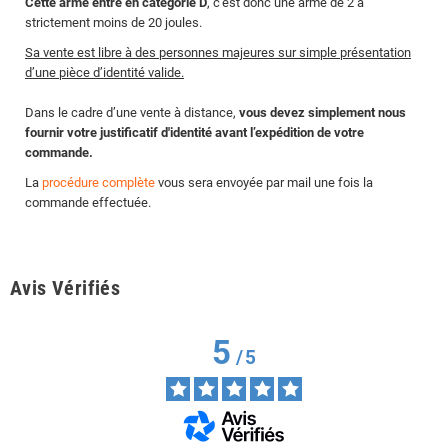
Cette arme entre en catégorie D
, c'est donc une arme de 2 à
strictement moins de 20 joules.
Sa vente est libre à des personnes majeures sur simple présentation
d’une pièce d’identité valide.
Dans le cadre d’une vente à distance,
vous devez simplement nous
fournir votre justificatif d'identité avant l’expédition de votre
commande.
La
procédure complète
vous sera envoyée par mail une fois la
commande effectuée.
Avis Vérifiés
5
/
5