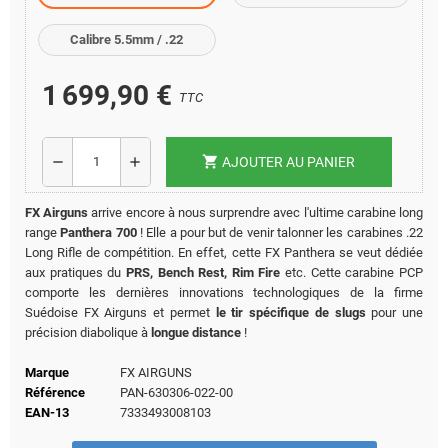
Calibre 5.5mm / .22
1 699,90 €
TTC
shopping_cart
remove
add
AJOUTER AU PANIER
FX Airguns
arrive encore à nous surprendre avec l'ultime carabine long
range
Panthera 700
! Elle a pour but de venir talonner les carabines .22
Long Rifle de compétition. En effet, cette FX Panthera se veut dédiée
aux pratiques du
PRS, Bench Rest, Rim Fire
etc. Cette carabine PCP
comporte les dernières innovations technologiques de la firme
Suédoise FX Airguns et permet
le tir spécifique de slugs
pour une
précision diabolique à
longue distance
!
Marque
FX AIRGUNS
Référence
PAN-630306-022-00
EAN-13
7333493008103