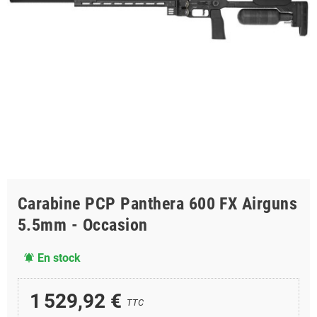
Carabine PCP Panthera 600 FX Airguns
5.5mm - Occasion
En stock
notifications_active
1 529,92 €
TTC