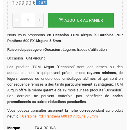
1 799,90 €
-15%
shopping_cart
remove
add
AJOUTER AU PANIER
Nous vous proposons en
Occasion TOM Airgun
la
Carabine PCP
Panthera 600 FX Airguns 5.5mm
.
Raison du passage en Occasion
: Légères traces d'utilisation
Occasion TOM Airgun :
Les produits TOM Airgun "Occasion" sont des armes ou des
accessoires neufs qui peuvent présenter des
rayures minimes
, de
légers accrocs
ou encore des
emballages abîmés
et qui sont en
conséquence remisés à des
tarifs particulièrement avantageux
. TOM
Airgun offre la même garantie de 12 mois sur ses produits "Occasion".
Ces derniers ne peuvent toutefois pas bénéficier de
codes
promotionnels
ou autres
réductions ponctuelles
.
Vous pouvez consulter aisément la
fiche correspondant
au produit
neuf ici :
Carabine PCP Panthera 600 FX Airguns 5.5mm
Marque
FX AIRGUNS