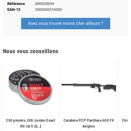
Référence
AR0028693
EAN-13
2000000316000
Avez vous trouvé moins cher ailleurs ?
Nous vous conseillons
250 plombs JSB Jumbo Exact
Carabine PCP Panthera 600 FX
Chro
RS cal 5.5[...]
Airguns