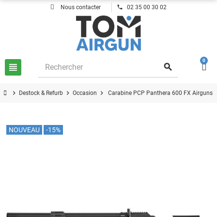
phone
Nous contacter
02 35 00 30 02
0
view_headline
search
chevron_right
chevron_right
chevron_right
Destock & Refurb
Occasion
Carabine PCP Panthera 600 FX Airguns 
NOUVEAU
-15%