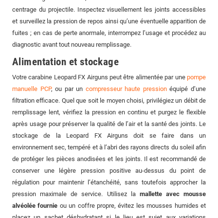
centrage du projectile. Inspectez visuellement les joints accessibles
et surveillez la pression de repos ainsi qu’une éventuelle apparition de
fuites ; en cas de perte anormale, interrompez l’usage et procédez au
diagnostic avant tout nouveau remplissage.
Alimentation et stockage
Votre carabine Leopard FX Airguns peut être alimentée par une
pompe
manuelle PCP
, ou par un
compresseur haute pression
équipé d’une
filtration efficace. Quel que soit le moyen choisi, privilégiez un débit de
remplissage lent, vérifiez la pression en continu et purgez le flexible
après usage pour préserver la qualité de l’air et la santé des joints. Le
stockage de la Leopard FX Airguns doit se faire dans un
environnement sec, tempéré et à l’abri des rayons directs du soleil afin
de protéger les pièces anodisées et les joints. Il est recommandé de
conserver une légère pression positive au-dessus du point de
régulation pour maintenir l’étanchéité, sans toutefois approcher la
pression maximale de service. Utilisez la
mallette avec mousse
alvéolée fournie
ou un coffre propre, évitez les mousses humides et
placez un sachet déshydratant si le lieu est sujet aux variations