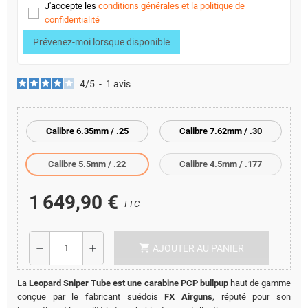
J'accepte les
conditions générales et la politique de
confidentialité
Prévenez-moi lorsque disponible
4
/
5
-
1
avis
Calibre 6.35mm / .25
Calibre 7.62mm / .30
Calibre 5.5mm / .22
Calibre 4.5mm / .177
1 649,90 €
TTC
shopping_cart
remove
add
AJOUTER AU PANIER
La
Leopard Sniper Tube est une carabine PCP bullpup
haut de gamme
conçue par le fabricant suédois
FX Airguns
, réputé pour son