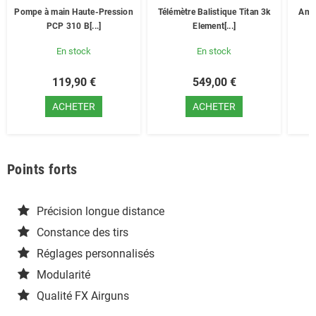
Pompe à main Haute-Pression
Télémètre Balistique Titan 3k
Anne
PCP 310 B[...]
Element[...]
En stock
En stock
119,90 €
549,00 €
ACHETER
ACHETER
Points forts
Précision longue distance
Constance des tirs
Réglages personnalisés
Modularité
Qualité FX Airguns