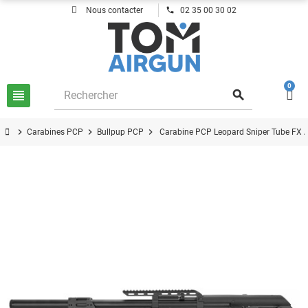
phone
Nous contacter
02 35 00 30 02
0
view_headline
search
chevron_right
chevron_right
chevron_right
Carabines PCP
Bullpup PCP
Carabine PCP Leopard Sniper Tube FX 