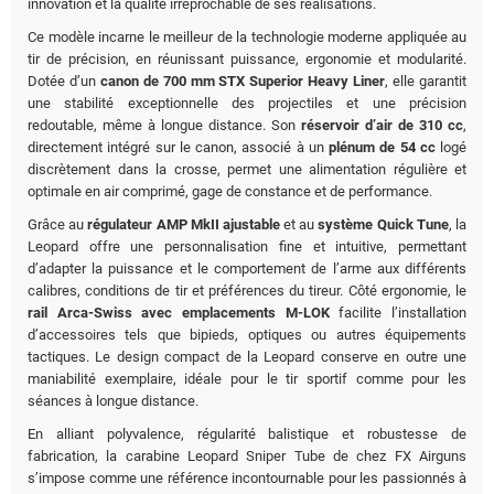
innovation et la qualité irréprochable de ses réalisations.
Ce modèle incarne le meilleur de la technologie moderne appliquée au
tir de précision, en réunissant puissance, ergonomie et modularité.
Dotée d’un
canon de 700 mm STX Superior Heavy Liner
, elle garantit
une stabilité exceptionnelle des projectiles et une précision
redoutable, même à longue distance. Son
réservoir d’air de 310 cc
,
directement intégré sur le canon, associé à un
plénum de 54 cc
logé
discrètement dans la crosse, permet une alimentation régulière et
optimale en air comprimé, gage de constance et de performance.
Grâce au
régulateur AMP MkII ajustable
et au
système Quick Tune
, la
Leopard offre une personnalisation fine et intuitive, permettant
d’adapter la puissance et le comportement de l’arme aux différents
calibres, conditions de tir et préférences du tireur. Côté ergonomie, le
rail Arca-Swiss avec emplacements M-LOK
facilite l’installation
d’accessoires tels que bipieds, optiques ou autres équipements
tactiques. Le design compact de la Leopard conserve en outre une
maniabilité exemplaire, idéale pour le tir sportif comme pour les
séances à longue distance.
En alliant polyvalence, régularité balistique et robustesse de
fabrication, la carabine Leopard Sniper Tube de chez FX Airguns
s’impose comme une référence incontournable pour les passionnés à