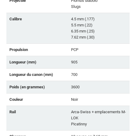
Projectile
Plombs diabolo
Slugs
Calibre
4.5 mm (.177)
5.5 mm (.22)
6.35 mm (.25)
7.62 mm (.30)
Propulsion
PCP
Longueur (mm)
905
Longueur du canon (mm)
700
Poids (en grammes)
3600
Couleur
Noir
Rail
Arca-Swiss + emplacements M-
LOK
Picatinny