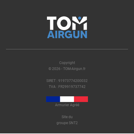
Copyright
© 2026 - TOM-Airgun.fr
SIRET : 91973774200032
TVA : FR29919737742
Armurier Agréé
Site du
groupe SNT2