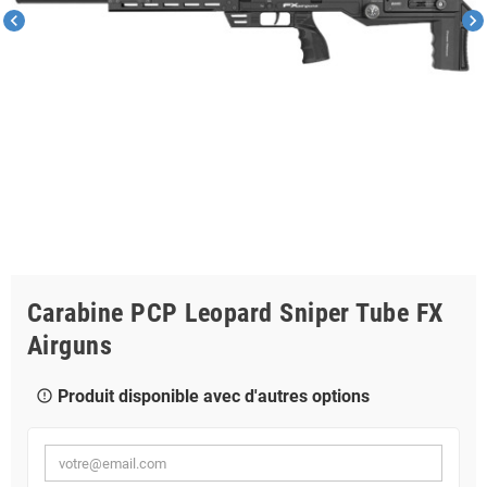
chevron_left
chevron_right
Carabine PCP Leopard Sniper Tube FX
Airguns
Produit disponible avec d'autres options
error_outline