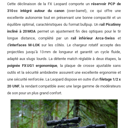
Cette déclinaison de la FX Leopard comporte un
réservoir PCP de
310 cc intégré autour du canon
(over-barrel), ce qui offre une
excellente autonomie tout en préservant une bonne compacité et un
équilibre optimal, caractéristiques du format bullpup. Un
rail Picatinny
incliné à 20 MOA
permet un ajustement fin des optiques pour le tir
longue distance, complété par un
rail inférieur Arca-Swiss
et
d'
interfaces M-LOK
sur les côtés. Le chargeur rotatif accepte des
projectiles jusqu’à 13 mm de longueur et garantit un cycle fluide,
adapté aux slugs lourds. La détente match réglable à deux étapes, la
poignée FX UG1 ergonomique
, la plaque de crosse ajustable sans
outils et la sécurité ambidextre assurent une excellente ergonomie et
une sécurité renforcée. La Leopard dispose en outre d'un
filetage 1/2 x
20 UNF
, la rendant compatible avec une large gamme de modérateurs
de son pour un plus grand confort.