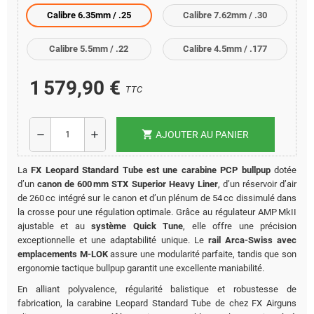
Calibre 6.35mm / .25
Calibre 7.62mm / .30
Calibre 5.5mm / .22
Calibre 4.5mm / .177
1 579,90 €
TTC
shopping_cart
remove
add
AJOUTER AU PANIER
La
FX Leopard Standard Tube est une carabine PCP bullpup
dotée
d’un
canon de 600 mm STX Superior Heavy Liner
, d’un réservoir d’air
de 260 cc intégré sur le canon et d’un plénum de 54 cc dissimulé dans
la crosse pour une régulation optimale. Grâce au régulateur AMP MkII
ajustable et au
système Quick Tune
, elle offre une précision
exceptionnelle et une adaptabilité unique. Le
rail Arca‑Swiss avec
emplacements M‑LOK
assure une modularité parfaite, tandis que son
ergonomie tactique bullpup garantit une excellente maniabilité.
En alliant polyvalence, régularité balistique et robustesse de
fabrication, la carabine Leopard Standard Tube de chez FX Airguns