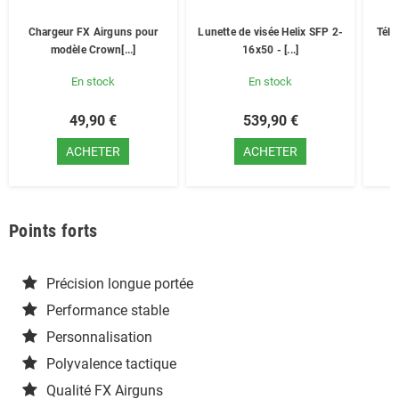
Chargeur FX Airguns pour
Lunette de visée Helix SFP 2-
Télé
modèle Crown[...]
16x50 - [...]
En stock
En stock
49,90 €
539,90 €
ACHETER
ACHETER
Points forts
Précision longue portée
Performance stable
Personnalisation
Polyvalence tactique
Qualité FX Airguns