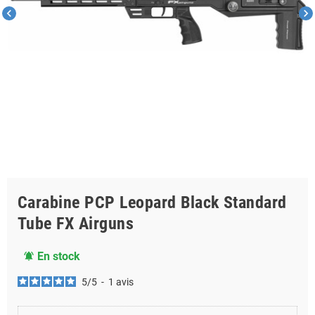
chevron_left
chevron_right
Carabine PCP Leopard Black Standard
Tube FX Airguns
En stock
notifications_active
5
/
5
-
1
avis