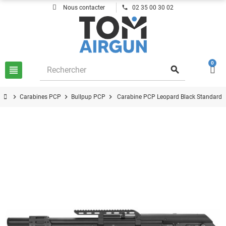
phone
Nous contacter
02 35 00 30 02
0
view_headline
search
chevron_right
chevron_right
chevron_right
Carabines PCP
Bullpup PCP
Carabine PCP Leopard Black Standard 