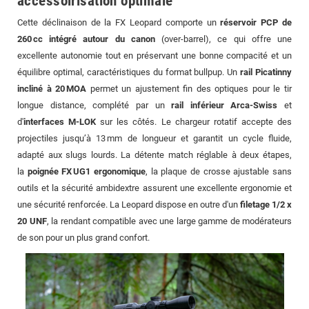
accessoirisation optimale
Cette déclinaison de la FX Leopard comporte un
réservoir PCP de
260 cc intégré autour du canon
(over-barrel), ce qui offre une
excellente autonomie tout en préservant une bonne compacité et un
équilibre optimal, caractéristiques du format bullpup. Un
rail Picatinny
incliné à 20 MOA
permet un ajustement fin des optiques pour le tir
longue distance, complété par un
rail inférieur Arca-Swiss
et
d'
interfaces M-LOK
sur les côtés. Le chargeur rotatif accepte des
projectiles jusqu’à 13 mm de longueur et garantit un cycle fluide,
adapté aux slugs lourds. La détente match réglable à deux étapes,
la
poignée FX UG1 ergonomique
, la plaque de crosse ajustable sans
outils et la sécurité ambidextre assurent une excellente ergonomie et
une sécurité renforcée. La Leopard dispose en outre d'un
filetage 1/2 x
20 UNF
, la rendant compatible avec une large gamme de modérateurs
de son pour un plus grand confort.