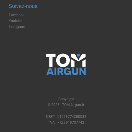
Suivez-nous
Facebook
Youtube
Instagram
Copyright
© 2026 - TOM-Airgun.fr
SIRET : 91973774200032
TVA : FR29919737742