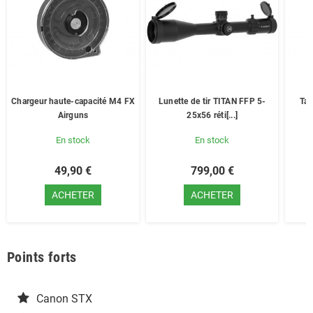
Chargeur haute-capacité M4 FX
Lunette de tir TITAN FFP 5-
Tab
Airguns
25x56 réti[...]
En stock
En stock
49,90 €
799,00 €
ACHETER
ACHETER
Points forts
Canon STX