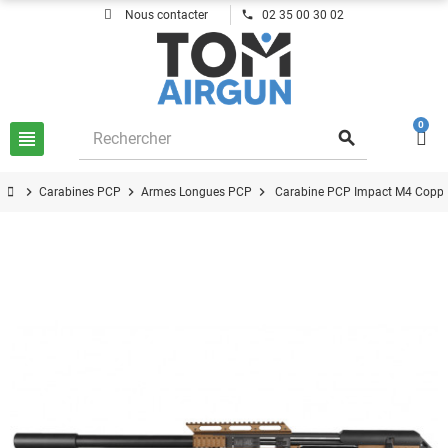
phone
Nous contacter
02 35 00 30 02
0
view_headline
search
chevron_right
chevron_right
chevron_right
Carabines PCP
Armes Longues PCP
Carabine PCP Impact M4 Coppe