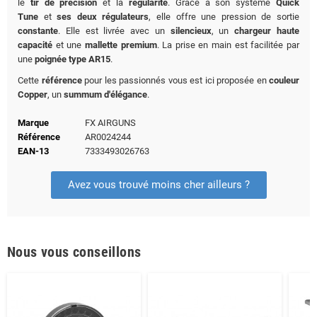
le
tir de précision
et la
régularité
. Grâce à son système
Quick
Tune
et
ses deux régulateurs
, elle offre une pression de sortie
constante
. Elle est livrée avec un
silencieux
, un
chargeur haute
capacité
et une
mallette premium
. La prise en main est facilitée par
une
poignée type AR15
.
Cette
référence
pour les passionnés vous est ici proposée en
couleur
Copper
, un
summum d'élégance
.
Marque
FX AIRGUNS
Référence
AR0024244
EAN-13
7333493026763
Avez vous trouvé moins cher ailleurs ?
Nous vous conseillons