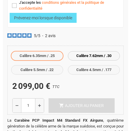
J'accepte les
conditions générales et la politique de
confidentialité
Prévenez-moi lorsque disponible
5
/
5
-
2
avis
Calibre 6.35mm / .25
Calibre 7.62mm / .30
Calibre 5.5mm / .22
Calibre 4.5mm / .177
2 099,00 €
TTC
shopping_cart
remove
add
AJOUTER AU PANIER
La
Carabine PCP Impact M4 Standard FX Airguns
, quatrième
génération de la célèbre arme de la marque suédoise, est conçue pour