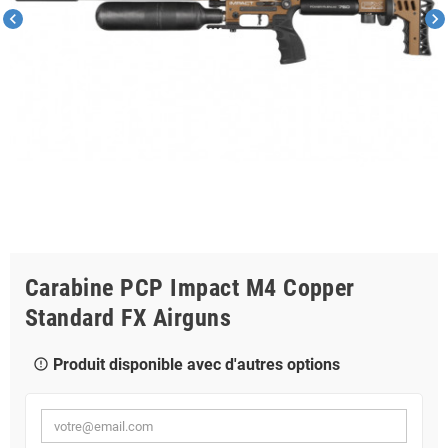
chevron_left
chevron_right
Carabine PCP Impact M4 Copper
Standard FX Airguns
Produit disponible avec d'autres options
error_outline