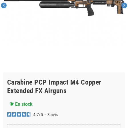
chevron_left
chevron_right
Carabine PCP Impact M4 Copper
Extended FX Airguns
En stock
notifications_active
4.7
/
5
-
3
avis