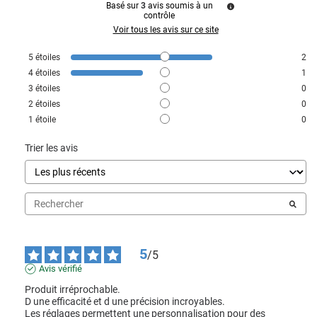
Basé sur
3
avis soumis à un
contrôle
Voir tous les avis sur ce site
5
étoiles
2
4
étoiles
1
3
étoiles
0
2
étoiles
0
1
étoile
0
Trier les avis
5
/
5
Avis vérifié
Produit irréprochable.

D une efficacité et d une précision incroyables.

Les réglages permettent une personnalisation pour des 