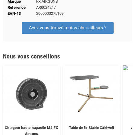
Marque
FX AIRGUNS
Référence
AR0024247
EAN-13
2000000275109
Avez vous trouvé moins cher ailleurs ?
Nous vous conseillons
Chargeur haute-capacité M4 FX
Table de tir Stable Caldwell
Ad
Airguns