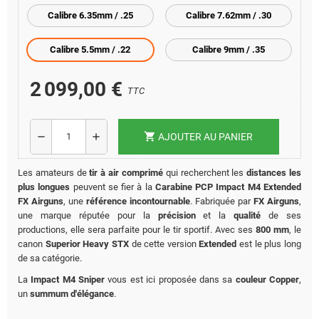
Calibre 6.35mm / .25
Calibre 7.62mm / .30
Calibre 5.5mm / .22
Calibre 9mm / .35
2 099,00 €
TTC
shopping_cart
remove
add
AJOUTER AU PANIER
Les amateurs de
tir à air comprimé
qui recherchent les
distances les
plus longues
peuvent se fier à la
Carabine PCP Impact M4 Extended
FX Airguns
, une
référence incontournable
. Fabriquée par
FX Airguns
,
une marque réputée pour la
précision
et la
qualité
de ses
productions, elle sera parfaite pour le tir sportif. Avec ses
8
00 mm
, le
canon
Superior Heavy STX
de cette version
Extended
est le plus long
de sa catégorie.
La
Impact M4 Sniper
vous est ici proposée dans sa
couleur Copper
,
un
summum d'élégance
.