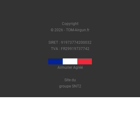
Copyright
© 2026 - TOM-Airgun.fr
SIRET : 91973774200032
TVA : FR29919737742
Armurier Agréé
Site du
groupe SNT2