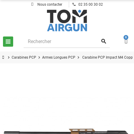
phone
Nous contacter
02 35 00 30 02
0
view_headline
search
chevron_right
chevron_right
chevron_right
Carabines PCP
Armes Longues PCP
Carabine PCP Impact M4 Coppe