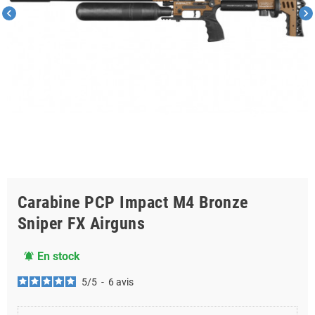
chevron_left
chevron_right
Carabine PCP Impact M4 Bronze
Sniper FX Airguns
En stock
notifications_active
5
/
5
-
6
avis