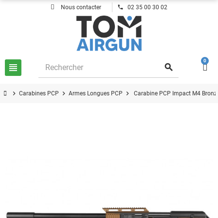
phone
Nous contacter
02 35 00 30 02
0
view_headline
search
chevron_right
chevron_right
chevron_right
Carabines PCP
Armes Longues PCP
Carabine PCP Impact M4 Bronze