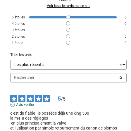
Voir tous les avis sur ce site
5
étoiles
6
4
étoiles
0
3
étoiles
0
2
étoiles
0
1
étoile
0
Trier les avis
5
/
5
Avis vérifié
c est du fiable   je possède déjà une king 500

la m4  a des réglages

 en plus principalement la valve

et l utilisation par simple retournement du canon de plombs 