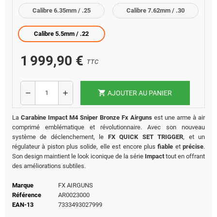
Calibre 6.35mm / .25
Calibre 7.62mm / .30
Calibre 5.5mm / .22
1 999,90 €
TTC
shopping_cart
remove
add
AJOUTER AU PANIER
La
Carabine Impact M4 Sniper Bronze Fx Airguns
est une arme à air
comprimé emblématique et révolutionnaire. Avec son nouveau
système de déclenchement, le
FX QUICK SET TRIGGER
, et un
régulateur à piston plus solide, elle est encore plus
fiable
et
précise
.
Son design maintient le look iconique de la série
Impact
tout en offrant
des améliorations subtiles.
Marque
FX AIRGUNS
Référence
AR0023000
EAN-13
7333493027999