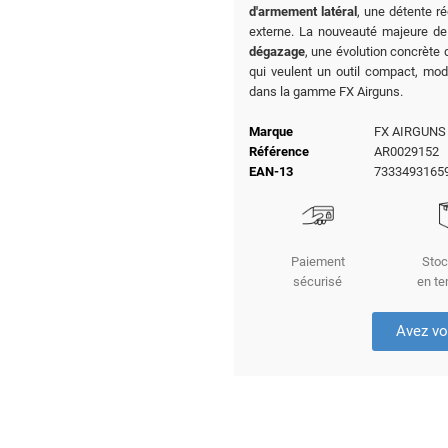
d'armement latéral
, une détente r
externe. La nouveauté majeure de
dégazage
, une évolution concrète q
qui veulent un outil compact, modu
dans la gamme FX Airguns.
Marque
FX AIRGUNS
Référence
AR0029152
EAN-13
7333493165
Paiement
Stoc
sécurisé
en te
Avez vo