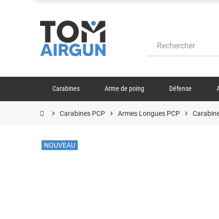
Carabines
Arme de poing
Défense
chevron_right
Carabines PCP
chevron_right
Armes Longues PCP
chevron_right
Carabine
NOUVEAU