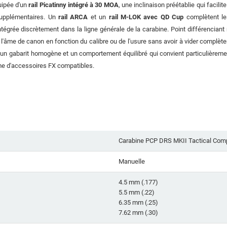
uipée d'un
rail Picatinny intégré à 30 MOA
, une inclinaison préétablie qui facili
supplémentaires. Un
rail ARCA
et un
rail M-LOK avec QD Cup
complètent le
ntégrée discrètement dans la ligne générale de la carabine. Point différenciant
'âme de canon en fonction du calibre ou de l'usure sans avoir à vider complèteme
e un gabarit homogène et un comportement équilibré qui convient particulièremen
me d'accessoires FX compatibles.
Carabine PCP DRS MKII Tactical Com
Manuelle
4.5 mm (.177)
5.5 mm (.22)
6.35 mm (.25)
7.62 mm (.30)