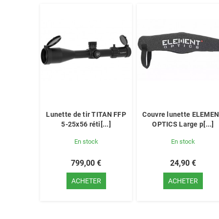
Lunette de tir TITAN FFP
Couvre lunette ELEME
5-25x56 réti[...]
OPTICS Large p[...]
En stock
En stock
799,00 €
24,90 €
ACHETER
ACHETER