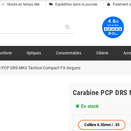
done
local_shipping
lock
Stocks en temps réel
Expédition dans la journée
Paiement s
search
Archerie
Optiques
Consommables
Ciblerie
Acce
 PCP DRS MKII Tactical Compact FX Airguns
Carabine PCP DRS M
En stock
notifications_active
Calibre 6.35mm / .25