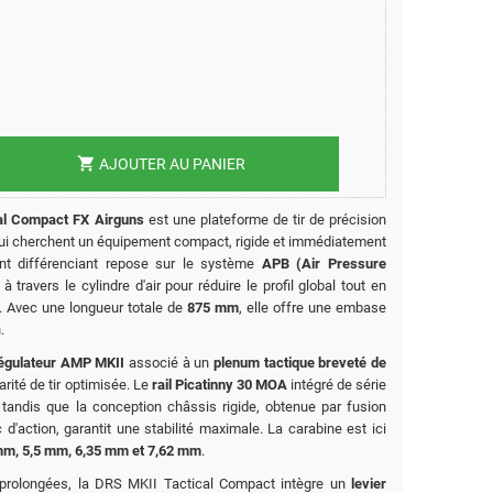
shopping_cart
AJOUTER AU PANIER
al Compact FX Airguns
est une plateforme de tir de précision
qui cherchent un équipement compact, rigide et immédiatement
ent différenciant repose sur le système
APB (Air Pressure
 à travers le cylindre d'air pour réduire le profil global tout en
e. Avec une longueur totale de
875 mm
, elle offre une embase
.
égulateur AMP MKII
associé à un
plenum tactique breveté de
arité de tir optimisée. Le
rail Picatinny 30 MOA
intégré de série
e, tandis que la conception châssis rigide, obtenue par fusion
d'action, garantit une stabilité maximale. La carabine est ici
mm, 5,5 mm, 6,35 mm et 7,62 mm
.
 prolongées, la DRS MKII Tactical Compact intègre un
levier