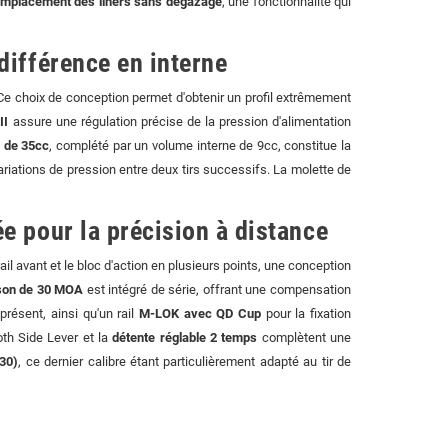
emplacement des liners sans dégazage
, une fonctionnalité qui
différence en interne
r. Ce choix de conception permet d'obtenir un profil extrêmement
II
assure une régulation précise de la pression d'alimentation
é de 35cc
, complété par un volume interne de 9cc, constitue la
variations de pression entre deux tirs successifs. La molette de
e pour la précision à distance
l avant et le bloc d'action en plusieurs points, une conception
aison de 30 MOA
est intégré de série, offrant une compensation
résent, ainsi qu'un rail
M-LOK avec QD Cup
pour la fixation
oth Side Lever et la
détente réglable 2 temps
complètent une
.30)
, ce dernier calibre étant particulièrement adapté au tir de