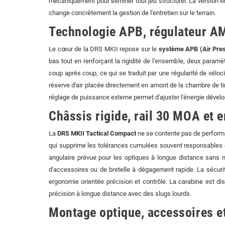
mécaniquement pour éliminer tout jeu structurel. La version M
change concrètement la gestion de l'entretien sur le terrain.
Technologie APB, régulateur AMP
Le cœur de la DRS MKII repose sur le
système APB (Air Pres
bas tout en renforçant la rigidité de l'ensemble, deux para
coup après coup, ce qui se traduit par une régularité de véloc
réserve d'air placée directement en amont de la chambre de tir.
réglage de puissance externe permet d'ajuster l'énergie déve
Châssis rigide, rail 30 MOA et 
La
DRS MKII Tactical Compact
ne se contente pas de performan
qui supprime les tolérances cumulées souvent responsables 
angulaire prévue pour les optiques à longue distance sans
d'accessoires ou de bretelle à dégagement rapide. La sécurit
ergonomie orientée précision et contrôle. La carabine est di
précision à longue distance avec des slugs lourds.
Montage optique, accessoires et