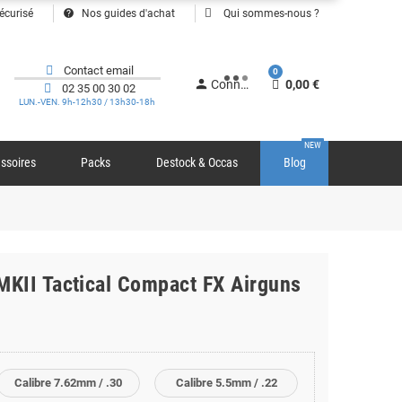
help
écurisé
Nos guides d'achat
Qui sommes-nous ?
Contact email
0
person
Connexion
0,00 €
02 35 00 30 02
LUN.-VEN. 9h-12h30 / 13h30-18h
NEW
ssoires
Packs
Destock & Occas
Blog
KII Tactical Compact FX Airguns
Calibre 7.62mm / .30
Calibre 5.5mm / .22