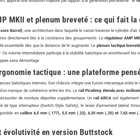
KII apporte une évolution majeure par rapport à la génération précédente : le
r
 MKII et plenum breveté : ce qui fait la 
sure Barrel)
, une architecture dans laquelle le canon traverse le cylindre d'ai
mètres directement liés à la constance des groupements. Le
régulateur AMP MK
ité essentielle dès que la distance de tir augmente. Le
plenum tactique brevet
 Ce volume intermédiaire participe à la stabilité balistique en amortissant les 
loppée sans démontage.
ergonomie tactique : une plateforme pensé
ces balistiques internes. Son châssis intègre une fusion mécanique entre le rai
d'un manque de cohérence entre les tirs. Le
rail Picatinny étendu avec inclin
 nécessiter de monture déportée supplémentaire. Un
rail ARCA
est également p
é de type interrupteur (Switch Style Safety), le levier d'armement latéral Smo
sponible en
calibre 4,5 mm (.177), 5,5 mm (.22), 6,35 mm (.25) et 7,62 mm (
 évolutivité en version Buttstock