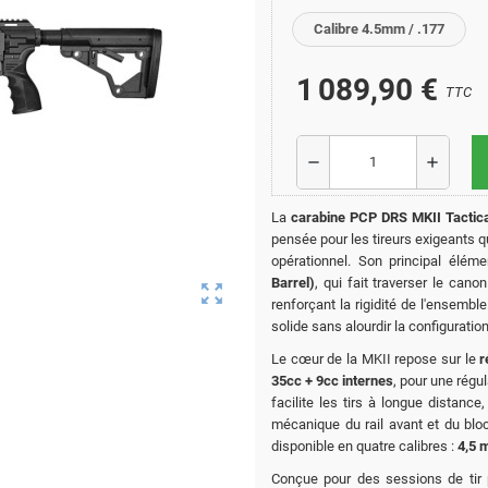
Calibre 4.5mm / .177
1 089,90 €
TTC
remove
add
La
carabine PCP DRS MKII Tactic
pensée pour les tireurs exigeants 
opérationnel. Son principal élém
Barrel)
, qui fait traverser le canon
zoom_out_map
renforçant la rigidité de l'ensembl
solide sans alourdir la configuration
Le cœur de la MKII repose sur le
r
35cc + 9cc internes
, pour une régul
facilite les tirs à longue distanc
mécanique du rail avant et du bloc 
disponible en quatre calibres :
4,5 
Conçue pour des sessions de tir