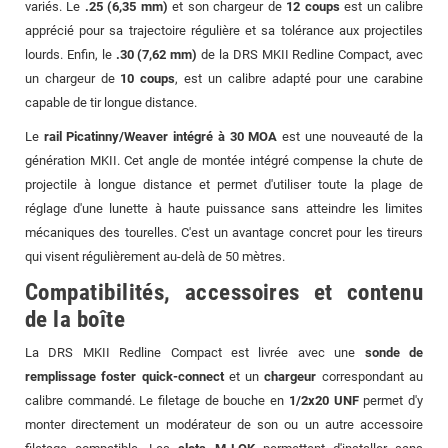
variés. Le
.25 (6,35 mm)
et son chargeur de
12 coups
est un calibre
apprécié pour sa trajectoire régulière et sa tolérance aux projectiles
lourds. Enfin, le
.30 (7,62 mm)
de la DRS MKII Redline Compact, avec
un chargeur de
10 coups
, est un calibre adapté pour une carabine
capable de tir longue distance.
Le
rail Picatinny/Weaver intégré à 30 MOA
est une nouveauté de la
génération MKII. Cet angle de montée intégré compense la chute de
projectile à longue distance et permet d'utiliser toute la plage de
réglage d'une lunette à haute puissance sans atteindre les limites
mécaniques des tourelles. C'est un avantage concret pour les tireurs
qui visent régulièrement au-delà de 50 mètres.
Compatibilités, accessoires et contenu
de la boîte
La DRS MKII Redline Compact est livrée avec une
sonde de
remplissage foster quick-connect
et un
chargeur
correspondant au
calibre commandé. Le filetage de bouche en
1/2x20 UNF
permet d'y
monter directement un modérateur de son ou un autre accessoire