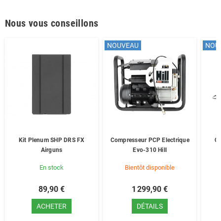
Nous vous conseillons
NOUVEAU
NOU
Kit Plenum SHP DRS FX
Compresseur PCP Electrique
Co
Airguns
Evo-310 Hill
En stock
Bientôt disponible
89,90 €
1 299,90 €
ACHETER
DÉTAILS