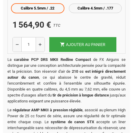
Calibre 5.5mm / .22
Calibre 4.5mm / .177
1 564,90 €
TTC
shopping_cart
remove
add
AJOUTER AU PANIER
La
carabine PCP DRS MKII Redline Compact
de FX Airguns se
distingue par une conception architecturale pensée pour la compacité
et la précision. Son réservoir d'air de
210 cc est intégré directement
autour du canon
, ce qui abaisse le centre de gravité, réduit
l'encombrement et confère à l'ensemble une silhouette épurée.
Disponible en quatre calibres, du 4,5 mm au 7,62 mm, elle couvre un
spectre d'usages allant du
tir de précision à longue distance
jusqu'aux
applications exigeant une puissance élevée.
Le
régulateur AMP MKII à pression réglable
, associé au plenum High
Power de 25 cc fourni de série, assure une régularité de tir optimale
entre chaque coup. Le
système de canon STX
accepte un liner
interchangeable sans nécessiter de dépressurisation du réservoir, une