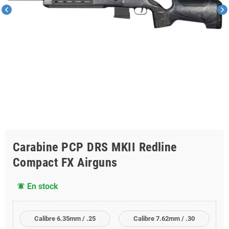
chevron_left
chevron_right
Carabine PCP DRS MKII Redline
Compact FX Airguns
En stock
notifications_active
Calibre 6.35mm / .25
Calibre 7.62mm / .30