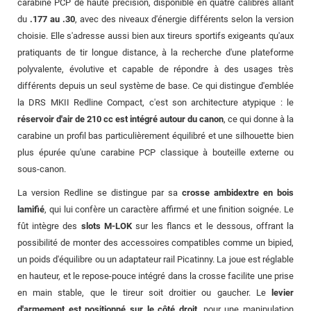
carabine PCP de haute précision, disponible en quatre calibres allant
du
.177 au .30
, avec des niveaux d'énergie différents selon la version
choisie. Elle s'adresse aussi bien aux tireurs sportifs exigeants qu'aux
pratiquants de tir longue distance, à la recherche d'une plateforme
polyvalente, évolutive et capable de répondre à des usages très
différents depuis un seul système de base. Ce qui distingue d'emblée
la DRS MKII Redline Compact, c'est son architecture atypique : le
réservoir d'air de 210 cc est intégré autour du canon
, ce qui donne à la
carabine un profil bas particulièrement équilibré et une silhouette bien
plus épurée qu'une carabine PCP classique à bouteille externe ou
sous-canon.
La version Redline se distingue par sa
crosse ambidextre en bois
lamifié
, qui lui confère un caractère affirmé et une finition soignée. Le
fût intègre des
slots M-LOK
sur les flancs et le dessous, offrant la
possibilité de monter des accessoires compatibles comme un bipied,
un poids d'équilibre ou un adaptateur rail Picatinny. La joue est réglable
en hauteur, et le repose-pouce intégré dans la crosse facilite une prise
en main stable, que le tireur soit droitier ou gaucher. Le
levier
d'armement est positionné sur le côté droit
, pour une manipulation