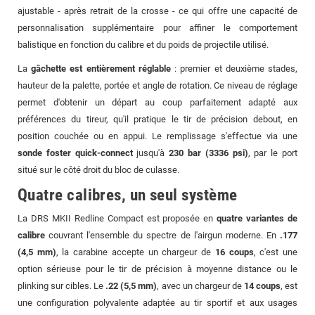
ajustable - après retrait de la crosse - ce qui offre une capacité de
personnalisation supplémentaire pour affiner le comportement
balistique en fonction du calibre et du poids de projectile utilisé.
La
gâchette est entièrement réglable
: premier et deuxième stades,
hauteur de la palette, portée et angle de rotation. Ce niveau de réglage
permet d'obtenir un départ au coup parfaitement adapté aux
préférences du tireur, qu'il pratique le tir de précision debout, en
position couchée ou en appui. Le remplissage s'effectue via une
sonde foster quick-connect
jusqu'à
230 bar (3336 psi)
, par le port
situé sur le côté droit du bloc de culasse.
Quatre calibres, un seul système
La DRS MKII Redline Compact est proposée en
quatre variantes de
calibre
couvrant l'ensemble du spectre de l'airgun moderne. En
.177
(4,5 mm)
, la carabine accepte un chargeur de
16 coups
, c'est une
option sérieuse pour le tir de précision à moyenne distance ou le
plinking sur cibles. Le
.22 (5,5 mm)
, avec un chargeur de
14 coups
, est
une configuration polyvalente adaptée au tir sportif et aux usages