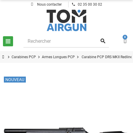
phone
Nous contacter
02 35 00 30 02
0
view_headline
search
chevron_right
chevron_right
chevron_right
Carabines PCP
Armes Longues PCP
Carabine PCP DRS MKII Redline
NOUVEAU