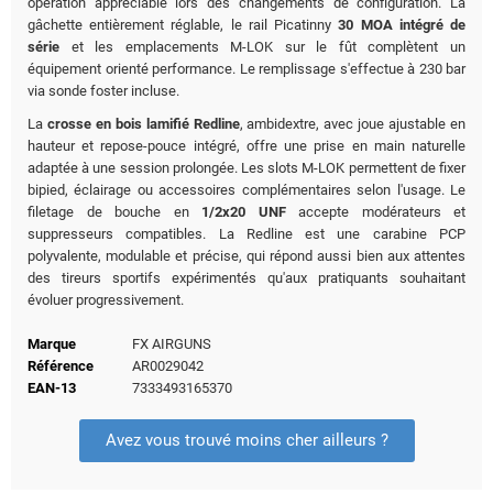
opération appréciable lors des changements de configuration. La
gâchette entièrement réglable, le rail Picatinny
30 MOA intégré de
série
et les emplacements M-LOK sur le fût complètent un
équipement orienté performance. Le remplissage s'effectue à 230 bar
via sonde foster incluse.
La
crosse en bois lamifié Redline
, ambidextre, avec joue ajustable en
hauteur et repose-pouce intégré, offre une prise en main naturelle
adaptée à une session prolongée. Les slots M-LOK permettent de fixer
bipied, éclairage ou accessoires complémentaires selon l'usage. Le
filetage de bouche en
1/2x20 UNF
accepte modérateurs et
suppresseurs compatibles. La Redline est une carabine PCP
polyvalente, modulable et précise, qui répond aussi bien aux attentes
des tireurs sportifs expérimentés qu'aux pratiquants souhaitant
évoluer progressivement.
Marque
FX AIRGUNS
Référence
AR0029042
EAN-13
7333493165370
Avez vous trouvé moins cher ailleurs ?