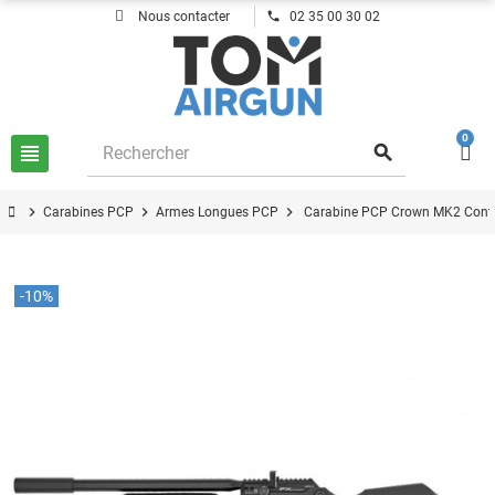
phone
Nous contacter
02 35 00 30 02
0
view_headline
search
chevron_right
chevron_right
chevron_right
Carabines PCP
Armes Longues PCP
Carabine PCP Crown MK2 Cont
-10%