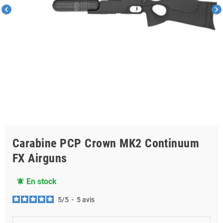
chevron_left
chevron_right
Carabine PCP Crown MK2 Continuum
FX Airguns
En stock
notifications_active
5
/
5
-
5
avis