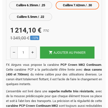
Calibre 6.35mm / .25
Calibre 7.62mm / .30
Calibre 5.5mm / .22
1 214,10 €
TTC
1 349,00 €
-10%
shopping_cart
remove
add
AJOUTER AU PANIER
FX Airguns vous propose la carabine
PCP Crown MK2 Continuum
.
Cette carabine PCP a la particularité d'être livrée avec
deux canons
(400 et 700mm)
du même calibre pour des utilisations diverses. Le
canon étant totalement flottant, il est facile de faire le changement en
quelques instants.
L'ensemble est livré dans une
superbe mallette très résistante
, avec
de la mousse prédécoupée pour que chaque élément trouve sa place
et soit à l'abri lors des transports. La précision et la régularité de cette
carabine PCP Crown Continuum MK2
sont toujours aussi redoutables