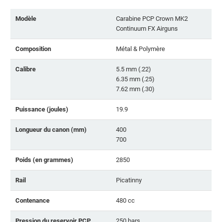
Modèle
Carabine PCP Crown MK2
Continuum FX Airguns
Composition
Métal & Polymère
Calibre
5.5 mm (.22)
6.35 mm (.25)
7.62 mm (.30)
Puissance (joules)
19.9
Longueur du canon (mm)
400
700
Poids (en grammes)
2850
Rail
Picatinny
Contenance
480 cc
Pression du reservoir PCP
250 bars