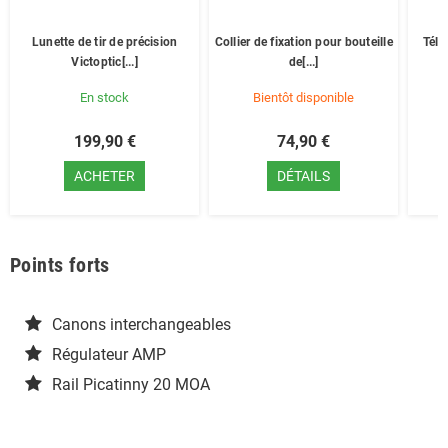
Lunette de tir de précision
Collier de fixation pour bouteille
Télé
Victoptic[...]
de[...]
En stock
Bientôt disponible
199,90 €
74,90 €
ACHETER
DÉTAILS
Points forts
Canons interchangeables
Régulateur AMP
Rail Picatinny 20 MOA