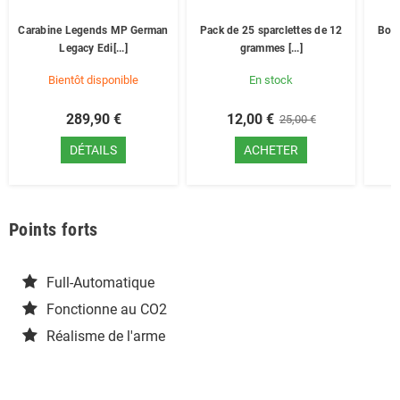
Carabine Legends MP German
Pack de 25 sparclettes de 12
Bout
Legacy Edi[...]
grammes [...]
Bientôt disponible
En stock
289,90 €
12,00 €
25,00 €
DÉTAILS
ACHETER
Points forts
Full-Automatique
Fonctionne au CO2
Réalisme de l'arme