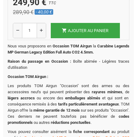
249,90 €
TTC
289,90 €
- 40,00 €
shopping_cart
remove
add
AJOUTER AU PANIER
Nous vous proposons en
Occasion TOM Airgun
la
Carabine Legends
MP German Legacy Edition Full Auto CO2 4.5mm.
Raison du passage en Occasion :
Boîte abimée - Légères traces
d'utilisation
Occasion TOM Airgun :
Les produits TOM Airgun "Occasion" sont des armes ou des
accessoires neufs qui peuvent présenter des
rayures minimes
, de
légers accrocs
ou encore des
emballages abîmés
et qui sont en
conséquence remisés à des
tarifs particulièrement avantageux
. TOM
Airgun offre la
même garantie de 12 mois
sur ses produits "Occasion".
Ces derniers ne peuvent toutefois pas bénéficier de
codes
promotionnels
ou autres
réductions ponctuelles
.
Vous pouvez consulter aisément la
fiche correspondant
au produit