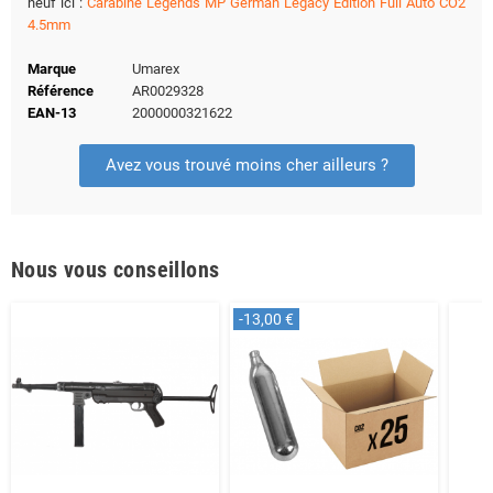
neuf ici :
Carabine Legends MP German Legacy Edition Full Auto CO2
4.5mm
Marque
Umarex
Référence
AR0029328
EAN-13
2000000321622
Avez vous trouvé moins cher ailleurs ?
Nous vous conseillons
-13,00 €