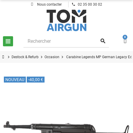
phone
Nous contacter
02 35 00 30 02
0
view_headline
search
chevron_right
chevron_right
chevron_right
Destock & Refurb
Occasion
Carabine Legends MP German Legacy Edit
NOUVEAU
-40,00 €