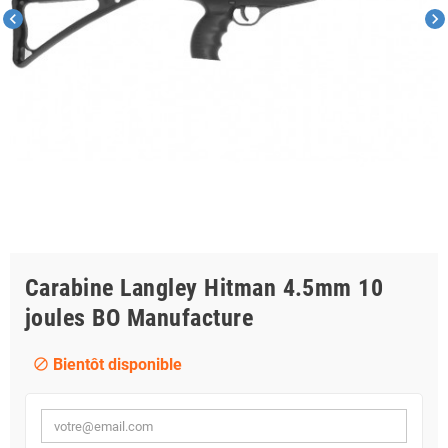
chevron_left
chevron_right
Carabine Langley Hitman 4.5mm 10
joules BO Manufacture
Bientôt disponible
block