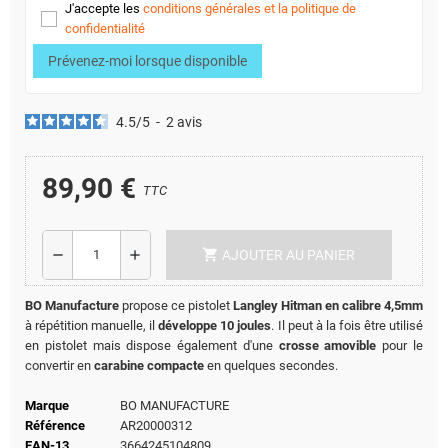
J'accepte les
conditions générales et la politique de
confidentialité
Prévenez-moi lorsque disponible
4.5
/
5
-
2
avis
89,90 €
TTC
shopping_cart
remove
add
AJOUTER AU PANIER
BO Manufacture
propose ce pistolet
Langley Hitman en calibre 4,5mm
à répétition manuelle, il
développe 10 joules
. Il peut à la fois être utilisé
en pistolet mais dispose également d'une
crosse amovible
pour le
convertir en
carabine compacte
en quelques secondes.
Marque
BO MANUFACTURE
Référence
AR20000312
EAN-13
3664245104809