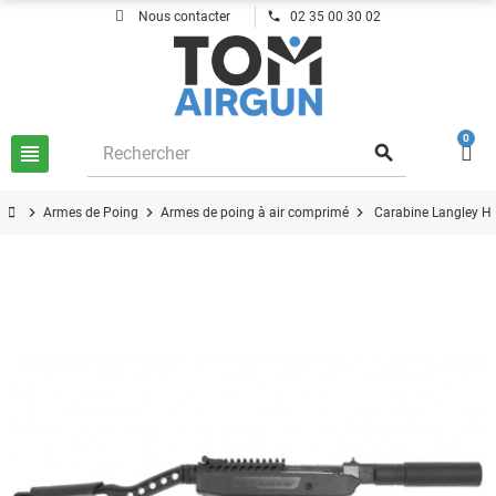
phone
Nous contacter
02 35 00 30 02
0
view_headline
search
chevron_right
chevron_right
chevron_right
Armes de Poing
Armes de poing à air comprimé
Carabine Langley H