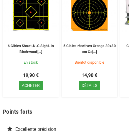
6 Cibles Shoot-N-C Sight-In
5 Cibles réactives Orange 30x30
Cib
Birchwood[...]
cm Ca[...]
En stock
Bientôt disponible
19,90 €
14,90 €
ACHETER
DÉTAILS
Points forts
Excellente précision