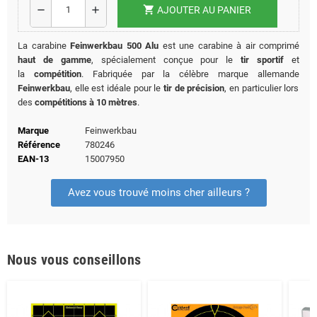
shopping_cart
remove
add
AJOUTER AU PANIER
La carabine
Feinwerkbau 500 Alu
est une carabine à air comprimé
haut de gamme
, spécialement conçue pour le
tir sportif
et
la
compétition
. Fabriquée par la célèbre marque allemande
Feinwerkbau
, elle est idéale pour le
tir de précision
, en particulier lors
des
compétitions à 10 mètres
.
Marque
Feinwerkbau
Référence
780246
EAN-13
15007950
Avez vous trouvé moins cher ailleurs ?
Nous vous conseillons