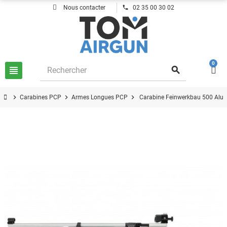
phone
Nous contacter
02 35 00 30 02
0
view_headline
search
chevron_right
chevron_right
chevron_right
Carabines PCP
Armes Longues PCP
Carabine Feinwerkbau 500 Alu