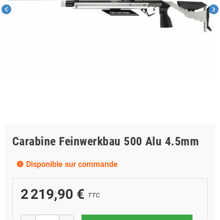
chevron_left
chevron_right
Carabine Feinwerkbau 500 Alu 4.5mm
Disponible sur commande
new_releases
2 219,90 €
TTC