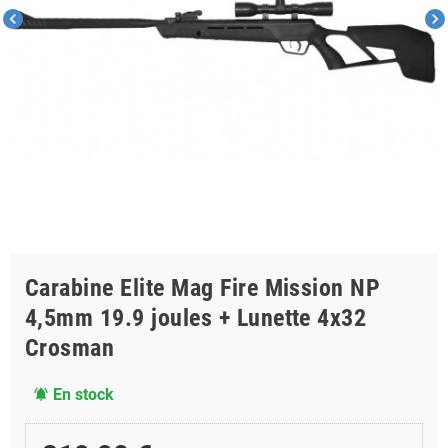
chevron_left
chevron_right
Carabine Elite Mag Fire Mission NP
4,5mm 19.9 joules + Lunette 4x32
Crosman
En stock
notifications_active