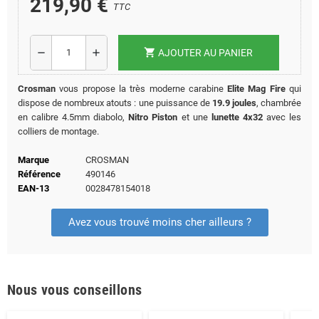
219,90 €
TTC
shopping_cart
remove
add
AJOUTER AU PANIER
Crosman
vous propose la très moderne carabine
Elite Mag Fire
qui
dispose de nombreux atouts : une puissance de
19.9 joules
, chambrée
en calibre 4.5mm diabolo,
Nitro Piston
et une
lunette 4x32
avec les
colliers de montage.
Marque
CROSMAN
Référence
490146
EAN-13
0028478154018
Avez vous trouvé moins cher ailleurs ?
Nous vous conseillons