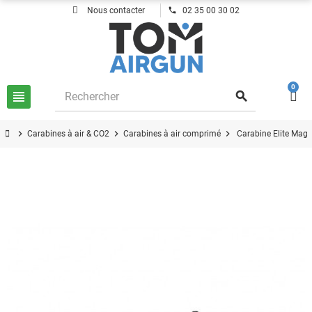
phone
Nous contacter
02 35 00 30 02
0
view_headline
search
chevron_right
chevron_right
chevron_right
Carabines à air & CO2
Carabines à air comprimé
Carabine Elite Mag