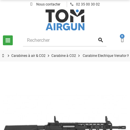
phone
Nous contacter
02 35 00 30 02
0
view_headline
search
chevron_right
chevron_right
chevron_right
Carabines à air & CO2
Carabine à CO2
Carabine Electrique Venato