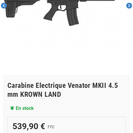
chevron_left
chevron_right
Carabine Electrique Venator MKII 4.5
mm KROWN LAND
En stock
notifications_active
539,90 €
TTC