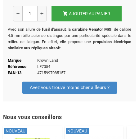
shopping_cart
remove
add
AJOUTER AU PANIER
Avec son allure de
fusil d'assaut
, la
carabine Venator MKII
de calibre
4.5 mm bille acier se distingue par une particularité spéciale dans le
milieu de l'airgun. En effet, elle propose une
propulsion électrique
similaire aux répliques airsoft.
Marque
Krown Land
Référence
LE7054
EAN-13
4715997085157
Avez vous trouvé moins cher ailleurs ?
Nous vous conseillons
NOUVEAU
NOUVEAU