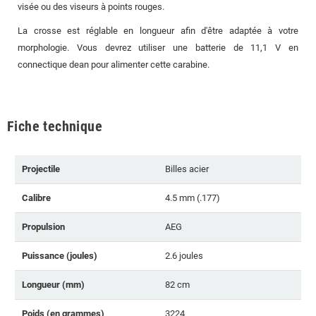
visée ou des viseurs à points rouges.
La crosse est réglable en longueur afin d'être adaptée à votre
morphologie. Vous devrez utiliser une batterie de 11,1 V en
connectique dean pour alimenter cette carabine.
Fiche technique
Projectile
Billes acier
Calibre
4.5 mm (.177)
Propulsion
AEG
Puissance (joules)
2.6 joules
Longueur (mm)
82 cm
Poids (en grammes)
3224