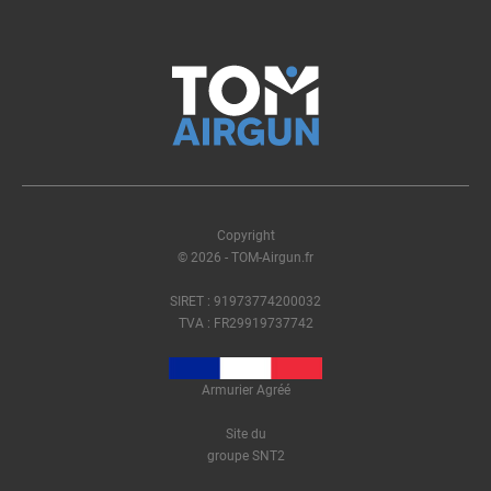
Copyright
© 2026 - TOM-Airgun.fr
SIRET : 91973774200032
TVA : FR29919737742
Armurier Agréé
Site du
groupe SNT2