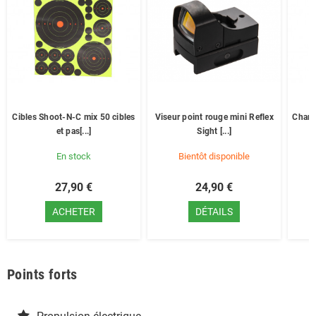
Cibles Shoot-N-C mix 50 cibles
Viseur point rouge mini Reflex
Char
et pas[...]
Sight [...]
En stock
Bientôt disponible
27,90 €
24,90 €
ACHETER
DÉTAILS
Points forts