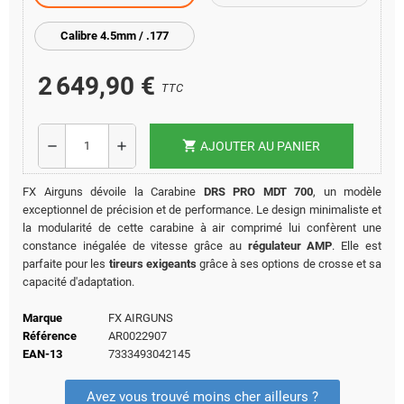
Calibre 4.5mm / .177
2 649,90 €
TTC
shopping_cart
remove
add
AJOUTER AU PANIER
FX Airguns dévoile la Carabine
DRS PRO MDT 700
, un modèle
exceptionnel de précision et de performance. Le design minimaliste et
la modularité de cette carabine à air comprimé lui confèrent une
constance inégalée de vitesse grâce au
régulateur AMP
. Elle est
parfaite pour les
tireurs exigeants
grâce à ses options de crosse et sa
capacité d'adaptation.
Marque
FX AIRGUNS
Référence
AR0022907
EAN-13
7333493042145
Avez vous trouvé moins cher ailleurs ?