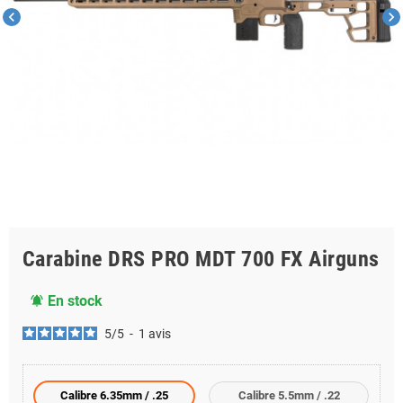
chevron_left
chevron_right
Carabine DRS PRO MDT 700 FX Airguns
En stock
notifications_active
5
/
5
-
1
avis
Calibre 6.35mm / .25
Calibre 5.5mm / .22