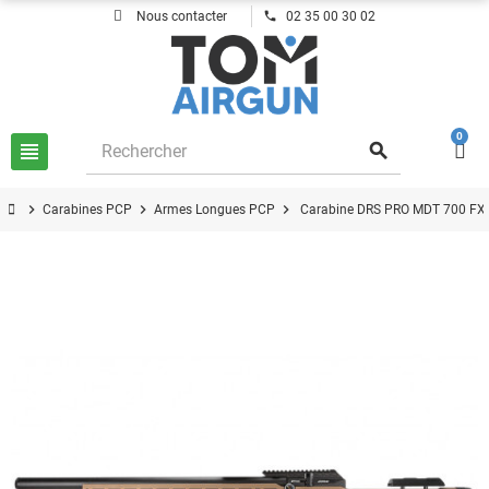
phone
Nous contacter
02 35 00 30 02
0
view_headline
search
chevron_right
chevron_right
chevron_right
Carabines PCP
Armes Longues PCP
Carabine DRS PRO MDT 700 FX 