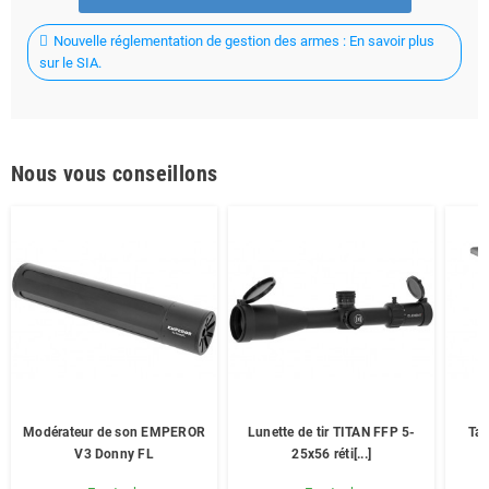
Nouvelle réglementation de gestion des armes : En savoir plus
sur le SIA.
Nous vous conseillons
Modérateur de son EMPEROR
Lunette de tir TITAN FFP 5-
Tab
V3 Donny FL
25x56 réti[...]