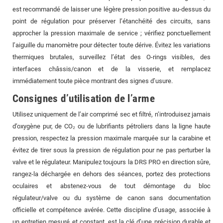
est recommandé de laisser une légère pression positive au-dessus du
point de régulation pour préserver l’étanchéité des circuits, sans
approcher la pression maximale de service ; vérifiez ponctuellement
l’aiguille du manomètre pour détecter toute dérive. Évitez les variations
thermiques brutales, surveillez l’état des O-rings visibles, des
interfaces châssis/canon et de la visserie, et remplacez
immédiatement toute pièce montrant des signes d’usure.
Consignes d’utilisation de l’arme
Utilisez uniquement de l’air comprimé sec et filtré, n’introduisez jamais
d’oxygène pur, de CO₂ ou de lubrifiants pétroliers dans la ligne haute
pression, respectez la pression maximale marquée sur la carabine et
évitez de tirer sous la pression de régulation pour ne pas perturber la
valve et le régulateur. Manipulez toujours la DRS PRO en direction sûre,
rangez-la déchargée en dehors des séances, portez des protections
oculaires et abstenez-vous de tout démontage du bloc
régulateur/valve ou du système de canon sans documentation
officielle et compétence avérée. Cette discipline d’usage, associée à
un entretien mesuré et constant, est la clé d’une précision durable et