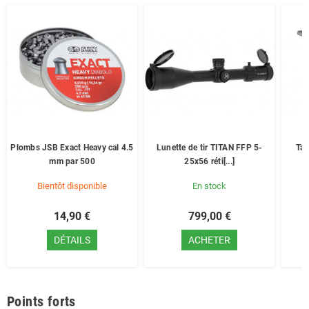
Plombs JSB Exact Heavy cal 4.5
Lunette de tir TITAN FFP 5-
Tab
mm par 500
25x56 réti[...]
Bientôt disponible
En stock
14,90 €
799,00 €
DÉTAILS
ACHETER
Points forts