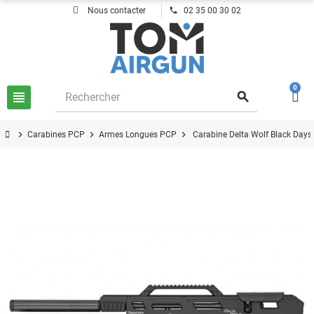
phone
Nous contacter
02 35 00 30 02
0
view_headline
search
chevron_right
chevron_right
chevron_right
Carabines PCP
Armes Longues PCP
Carabine Delta Wolf Black Days