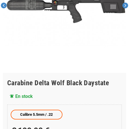
chevron_left
chevron_right
Carabine Delta Wolf Black Daystate
En stock
notifications_active
Calibre 5.5mm / .22