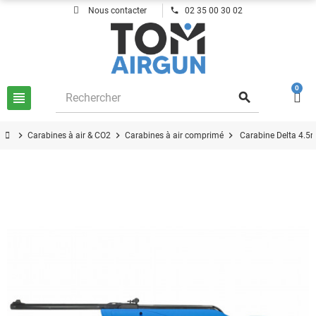
phone
Nous contacter
02 35 00 30 02
0
view_headline
search
chevron_right
chevron_right
chevron_right
Carabines à air & CO2
Carabines à air comprimé
Carabine Delta 4.5