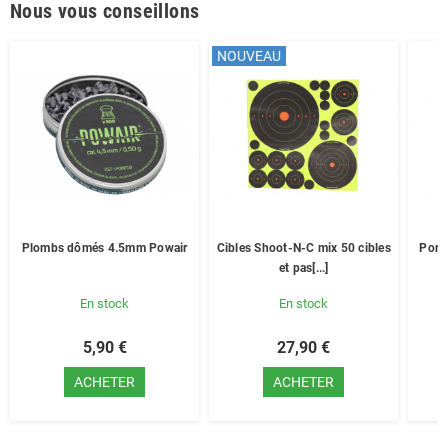
Nous vous conseillons
NOUVEAU
Plombs dômés 4.5mm Powair
Cibles Shoot-N-C mix 50 cibles
Port
et pas[...]
En stock
En stock
5,90 €
27,90 €
ACHETER
ACHETER