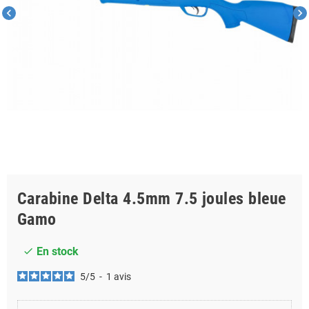
chevron_left
chevron_right
Carabine Delta 4.5mm 7.5 joules bleue
Gamo
En stock
check
5
/
5
-
1
avis