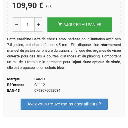
109,90 €
TTC
shopping_cart
remove
add
AJOUTER AU PANIER
Cette
carabine Delta
de chez
Gamo
, parfaite pour l'initiation avec ses
7.5 joules, est chambrée en 4.5 mm. Elle dispose d'un
réarmement
manuel
du piston par brisure du canon, ainsi que des
organes de visée
ouverte
pour des tirs à courtes distances et du plinking. Comportant
un rail de 11mm sur la carcasse pour l'
ajout d'une optique de visée
,
elle est proposée ici en coloris
bleu
.
Marque
GAMO
Référence
G1112
EAN-13
0793676092034
Avez vous trouvé moins cher ailleurs ?