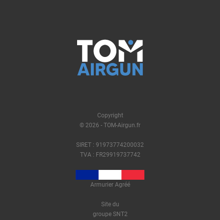
Copyright
© 2026 - TOM-Airgun.fr
SIRET : 91973774200032
TVA : FR29919737742
Armurier Agréé
Site du
groupe SNT2