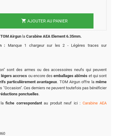
shopping_cart
AJOUTER AU PANIER
 TOM Airgun
la
Carabine AEA Element 6.35mm.
n :
Manque 1 chargeur sur les 2 - Légères traces sur
on" sont des armes ou des accessoires neufs qui peuvent
légers accrocs
ou encore des
emballages abîmés
et qui sont
rifs particulièrement avantageux
. TOM Airgun offre la
même
s "Occasion". Ces derniers ne peuvent toutefois pas bénéficier
réductions ponctuelles
.
 la
fiche correspondant
au produit neuf ici :
Carabine AEA
860