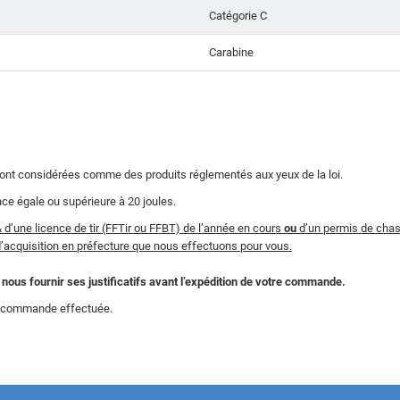
Catégorie C
Carabine
sont considérées comme des produits réglementés aux yeux de la loi.
nce égale ou supérieure à 20 joules.
& d’une licence de tir (FFTir ou FFBT) de l’année en cours
ou
d’un permis de chas
d’acquisition en préfecture que nous effectuons pour vous.
ous fournir ses justificatifs avant l’expédition de votre commande.
la commande effectuée.