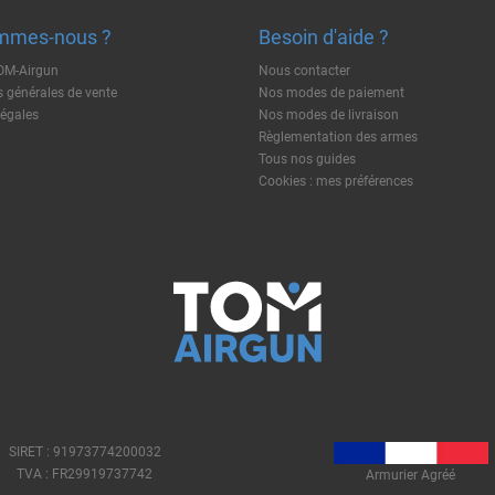
mmes-nous ?
Besoin d'aide ?
TOM-Airgun
Nous contacter
 générales de vente
Nos modes de paiement
légales
Nos modes de livraison
Règlementation des armes
Tous nos guides
Cookies : mes préférences
SIRET : 91973774200032
TVA : FR29919737742
Armurier Agréé