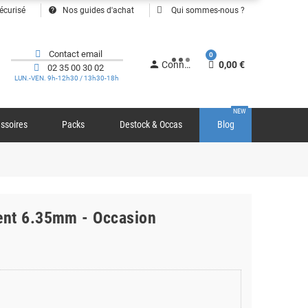
help
écurisé
Nos guides d'achat
Qui sommes-nous ?
Contact email
0
person
Connexion
0,00 €
02 35 00 30 02
LUN.-VEN. 9h-12h30 / 13h30-18h
NEW
ssoires
Packs
Destock & Occas
Blog
ent 6.35mm - Occasion