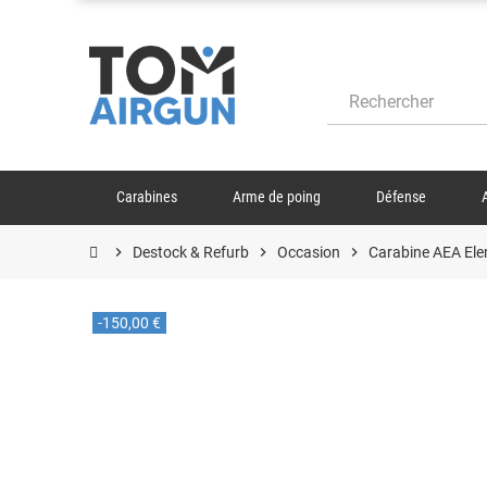
Carabines
Arme de poing
Défense
chevron_right
Destock & Refurb
chevron_right
Occasion
chevron_right
Carabine AEA El
-150,00 €