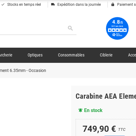
done
local_shipping
lock
Stocks en temps réel
Expédition dans la journée
Paiement s
search
Archerie
Optiques
Consommables
Ciblerie
Acce
ement 6.35mm - Occasion
Carabine AEA Elem
En stock
notifications_active
749,90 €
TTC