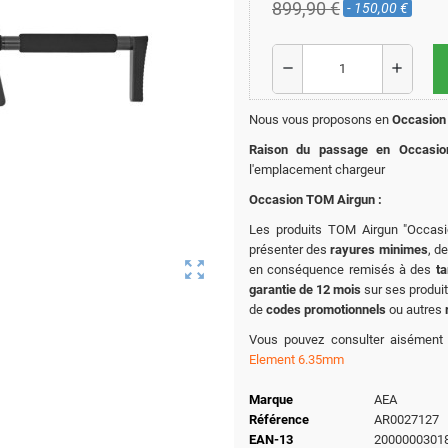
899,90 €
- 150,00 €
remove
add
Nous vous proposons en
Occasion
Raison du passage en Occasio
l'emplacement chargeur
Occasion TOM Airgun :
Les produits TOM Airgun "Occasi
présenter des
rayures minimes
, de
zoom_out_map
en conséquence remisés à des
ta
garantie de 12 mois
sur ses produit
de
codes promotionnels
ou autres
Vous pouvez consulter aisément
Element 6.35mm
Marque
AEA
Référence
AR0027127
EAN-13
2000000301