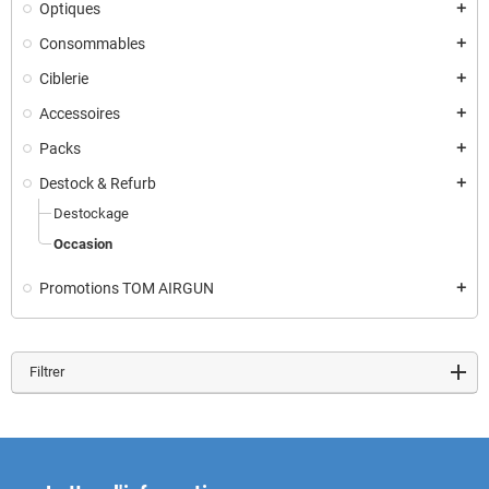
Optiques
add
Consommables
add
Ciblerie
add
Accessoires
add
Packs
add
Destock & Refurb
add
Destockage
Occasion
Promotions TOM AIRGUN
add
Filtrer