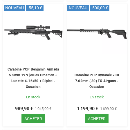
NOUVEAU
-55,10 €
NOUVEAU
-500,00 €
Carabine PCP Benjamin Armada
5.5mm 19.9 joules Crosman +
Carabine PCP Dynamic 700
Lunette 4-16x50 + Bipied -
7.62mm (.30) FX Airguns -
Occasion
Occasion
En stock
En stock
989,90 €
1 199,90 €
1 045,00 €
1 699,90 €
ACHETER
ACHETER