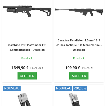
Carabine Pendleton 4.5mm 19.9
Carabine PCP Pathfinder XR
Joules Tactique B.O Manufacture -
5.5mm Brocock - Occasion
Occasion
En stock
En stock
1 349,90 €
109,90 €
1 699,90 €
149,90 €
ACHETER
ACHETER
NOUVEAU
NOUVEAU
-20,00 €