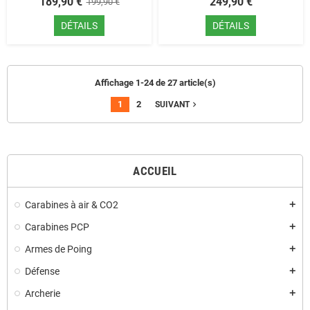
189,90 €
249,90 €
199,90 €
DÉTAILS
DÉTAILS
Affichage 1-24 de 27 article(s)
1
2
navigate_next
SUIVANT
ACCUEIL
Carabines à air & CO2
add
Carabines PCP
add
Armes de Poing
add
Défense
add
Archerie
add