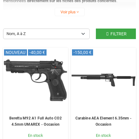
mentionnées
directement sur les fiches des produits concernés
.
TOM Airgun Occasion
est le parfait endroit pour trouver l'arme ou
Voir plus
expand_more
l'accessoire de vos rêves à un
prix réduit
!
La même
garantie de 12 mois
est appliquée sur les produits de cette
section.
Nom, A à Z
FILTRER
NOUVEAU
-40,00 €
-150,00 €
Beretta M92 A1 Full Auto CO2
Carabine AEA Element 6.35mm -
4.5mm UMAREX - Occasion
Occasion
En stock
En stock