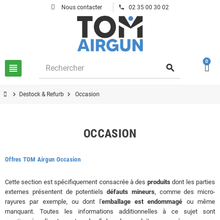
phone
Nous contacter
02 35 00 30 02
0
view_headline
search
chevron_right
chevron_right
Destock & Refurb
Occasion
OCCASION
Offres TOM Airgun Occasion
Cette section est spécifiquement consacrée à des
produits
dont les parties
externes présentent de potentiels
défauts mineurs
, comme des micro-
rayures par exemple, ou dont l'
emballage est endommagé
ou même
manquant. Toutes les informations additionnelles à ce sujet sont