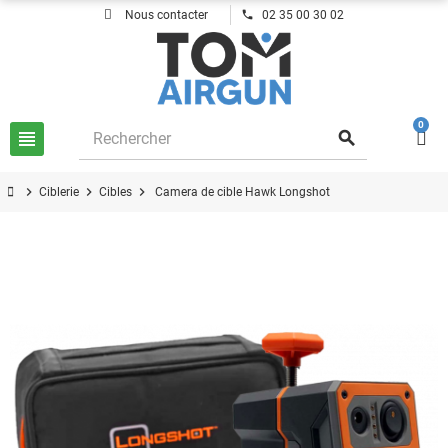
phone
Nous contacter
02 35 00 30 02
0
view_headline
search
chevron_right
chevron_right
chevron_right
Ciblerie
Cibles
Camera de cible Hawk Longshot