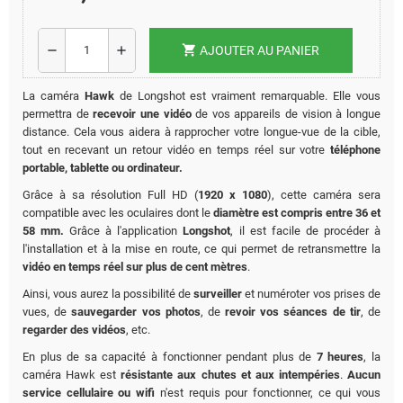
shopping_cart
remove
add
AJOUTER AU PANIER
La caméra
Hawk
de Longshot est vraiment remarquable. Elle vous
permettra de
recevoir une vidéo
de vos appareils de vision à longue
distance. Cela vous aidera à rapprocher votre longue-vue de la cible,
tout en recevant un retour vidéo en temps réel sur votre
téléphone
portable, tablette ou ordinateur.
Grâce à sa résolution Full HD (
1920 x 1080
), cette caméra sera
compatible avec les oculaires dont le
diamètre est compris entre 36 et
58 mm.
Grâce à l'application
Longshot
, il est facile de procéder à
l'installation et à la mise en route, ce qui permet de retransmettre la
vidéo en temps réel sur plus de cent mètres
.
Ainsi, vous aurez la possibilité de
surveiller
et numéroter vos prises de
vues, de
sauvegarder vos photos
, de
revoir vos séances de tir
, de
regarder des vidéos
, etc.
En plus de sa capacité à fonctionner pendant plus de
7 heures
, la
caméra Hawk est
résistante aux chutes et aux intempéries
.
Aucun
service cellulaire ou wifi
n'est requis pour fonctionner, ce qui vous