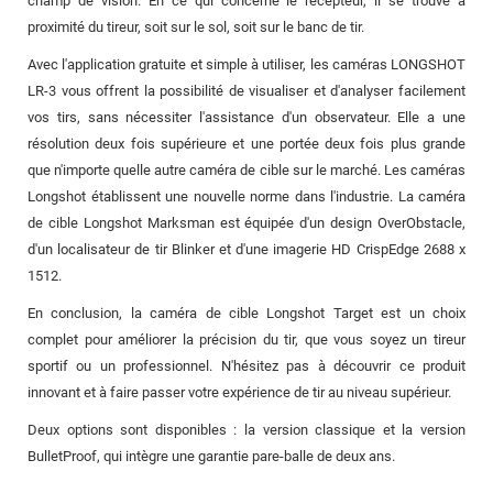
champ de vision. En ce qui concerne le récepteur, il se trouve à
proximité du tireur, soit sur le sol, soit sur le banc de tir.
Avec l'application gratuite et simple à utiliser, les caméras LONGSHOT
LR-3 vous offrent la possibilité de visualiser et d'analyser facilement
vos tirs, sans nécessiter l'assistance d'un observateur. Elle a une
résolution deux fois supérieure et une portée deux fois plus grande
que n'importe quelle autre caméra de cible sur le marché. Les caméras
Longshot établissent une nouvelle norme dans l'industrie. La caméra
de cible Longshot Marksman est équipée d'un design OverObstacle,
d'un localisateur de tir Blinker et d'une imagerie HD CrispEdge 2688 x
1512.
En conclusion, la caméra de cible Longshot Target est un choix
complet pour améliorer la précision du tir, que vous soyez un tireur
sportif ou un professionnel. N'hésitez pas à découvrir ce produit
innovant et à faire passer votre expérience de tir au niveau supérieur.
Deux options sont disponibles : la version classique et la version
BulletProof, qui intègre une garantie pare-balle de deux ans.