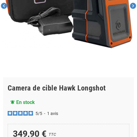
chevron_left
chevron_right
Camera de cible Hawk Longshot
En stock
notifications_active
5
/
5
-
1
avis
349,90 €
TTC