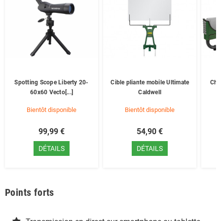
Spotting Scope Liberty 20-
Cible pliante mobile Ultimate
Che
60x60 Vecto[...]
Caldwell
Bientôt disponible
Bientôt disponible
99,99 €
54,90 €
DÉTAILS
DÉTAILS
Points forts