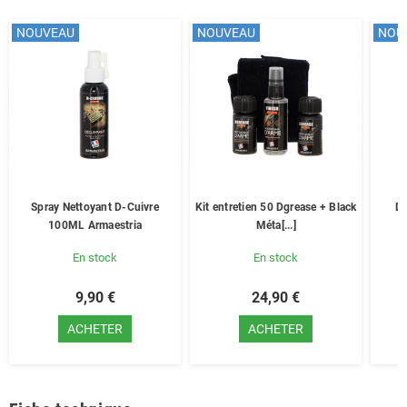
NOUVEAU
NOUVEAU
NOU
Spray Nettoyant D-Cuivre
Kit entretien 50 Dgrease + Black
Dé
100ML Armaestria
Méta[...]
En stock
En stock
9,90 €
24,90 €
ACHETER
ACHETER