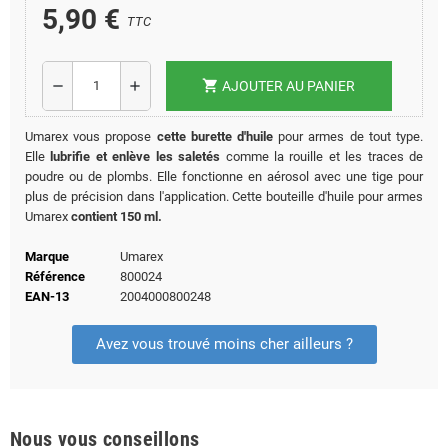
5,90 €
TTC
shopping_cart
remove
add
AJOUTER AU PANIER
Umarex vous propose
cette burette d'huile
pour armes de tout type.
Elle
lubrifie et enlève les saletés
comme la rouille et les traces de
poudre ou de plombs. Elle fonctionne en aérosol avec une tige pour
plus de précision dans l'application. Cette bouteille d'huile pour armes
Umarex
contient 150 ml.
Marque
Umarex
Référence
800024
EAN-13
2004000800248
Avez vous trouvé moins cher ailleurs ?
Nous vous conseillons