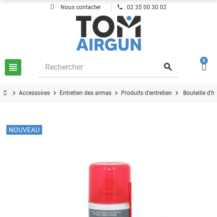
phone
Nous contacter
02 35 00 30 02
0
view_headline
search
chevron_right
chevron_right
chevron_right
chevron_right
Accessoires
Entretien des armes
Produits d'entretien
Bouteille d'
NOUVEAU