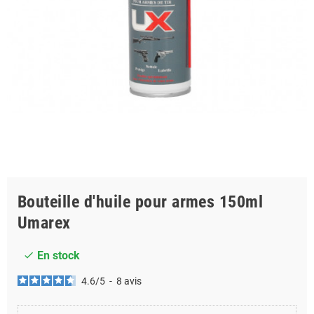
Bouteille d'huile pour armes 150ml
Umarex
En stock
check
4.6
/
5
-
8
avis