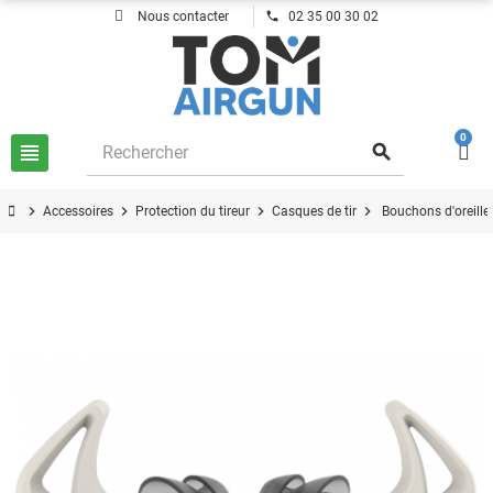
phone
Nous contacter
02 35 00 30 02
0
view_headline
search
chevron_right
chevron_right
chevron_right
chevron_right
Accessoires
Protection du tireur
Casques de tir
Bouchons d'oreille