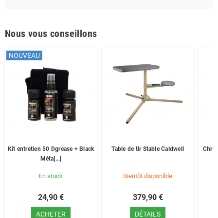
Nous vous conseillons
NOUVEAU
Kit entretien 50 Dgrease + Black
Table de tir Stable Caldwell
Chron
Méta[...]
En stock
Bientôt disponible
24,90 €
379,90 €
ACHETER
DÉTAILS