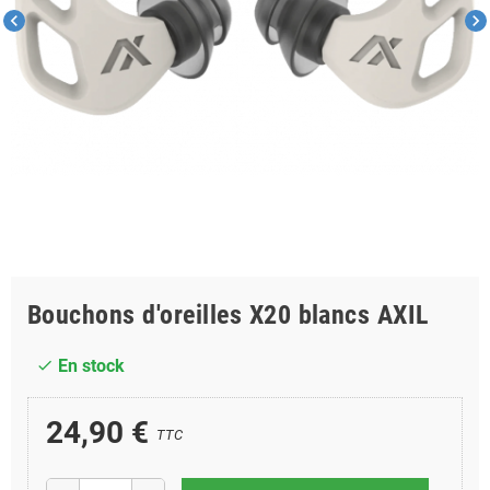
chevron_left
chevron_right
Bouchons d'oreilles X20 blancs AXIL
En stock
check
24,90 €
TTC