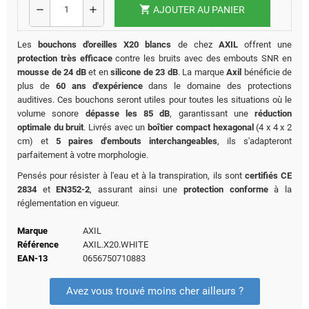
shopping_cart
remove
add
AJOUTER AU PANIER
Les
bouchons d'oreilles X20 blancs
de chez
AXIL
offrent une
protection très efficace
contre les bruits avec des embouts SNR en
mousse de 24 dB
et en
silicone de 23 dB
. La marque
Axil
bénéficie de
plus de
60 ans d'expérience
dans le domaine des protections
auditives. Ces bouchons seront utiles pour toutes les situations où le
volume sonore
dépasse les 85 dB
, garantissant une
réduction
optimale du bruit
. Livrés avec un
boîtier compact hexagonal
(4 x 4 x 2
cm) et
5 paires d'embouts interchangeables
, ils s'adapteront
parfaitement à votre morphologie.
Pensés pour résister à l'eau et à la transpiration, ils sont
certifiés CE
2834
et
EN352-2
, assurant ainsi une
protection conforme
à la
réglementation en vigueur.
Marque
AXIL
Référence
AXIL.X20.WHITE
EAN-13
0656750710883
Avez vous trouvé moins cher ailleurs ?