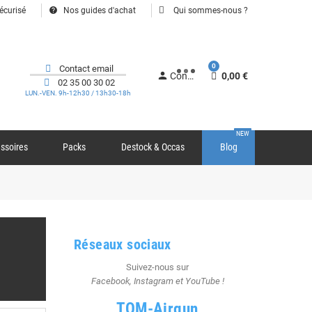
help
écurisé
Nos guides d'achat
Qui sommes-nous ?
0
Contact email
person
Connexion
0,00 €
02 35 00 30 02
LUN.-VEN. 9h-12h30 / 13h30-18h
NEW
ssoires
Packs
Destock & Occas
Blog
Réseaux sociaux
Suivez-nous sur
Facebook, Instagram et YouTube !
TOM-Airgun