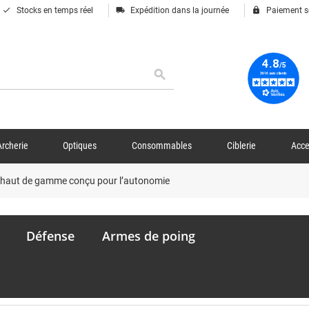
done
local_shipping
lock
Stocks en temps réel
Expédition dans la journée
Paiement s
search
Archerie
Optiques
Consommables
Ciblerie
Acce
P haut de gamme conçu pour l’autonomie
Défense
Armes de poing