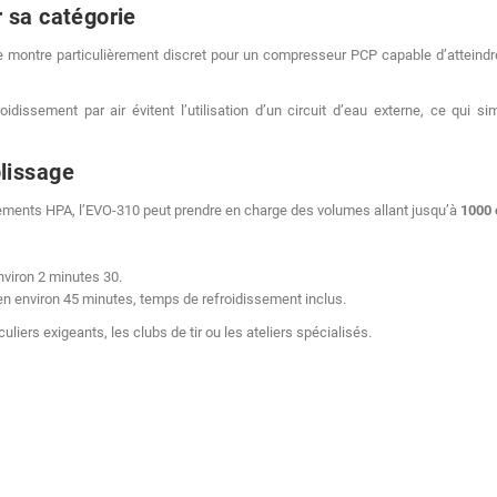
 sa catégorie
se montre particulièrement discret pour un compresseur PCP capable d’atteind
issement par air évitent l’utilisation d’un circuit d’eau externe, ce qui sim
lissage
pements HPA, l’EVO-310 peut prendre en charge des volumes allant jusqu’à
1000 
nviron 2 minutes 30.
r en environ 45 minutes, temps de refroidissement inclus.
liers exigeants, les clubs de tir ou les ateliers spécialisés.