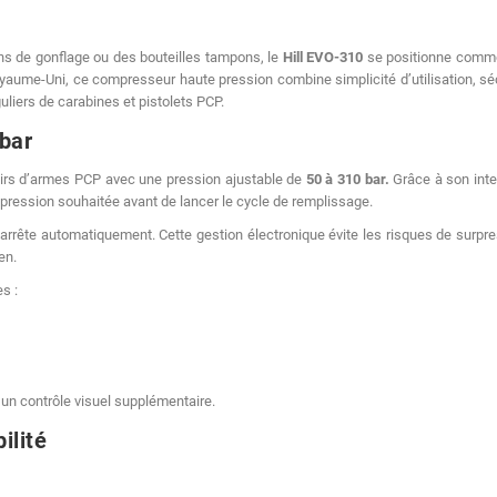
ons de gonflage ou des bouteilles tampons, le
Hill EVO-310
se positionne comm
oyaume-Uni, ce compresseur haute pression combine simplicité d’utilisation, sé
guliers de carabines et pistolets PCP.
 bar
oirs d’armes PCP avec une pression ajustable de
50 à 310 bar.
Grâce à son inte
a pression souhaitée avant de lancer le cycle de remplissage.
arrête automatiquement. Cette gestion électronique évite les risques de surpr
en.
s :
un contrôle visuel supplémentaire.
ilité