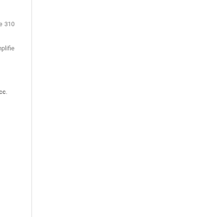
re 310
plifie
cc
.