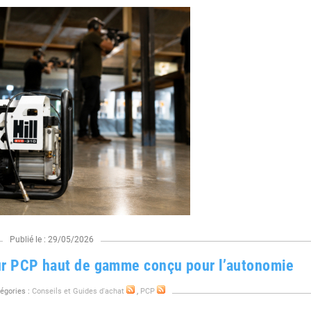
Publié le : 29/05/2026
ur PCP haut de gamme conçu pour l’autonomie
égories :
Conseils et Guides d'achat
,
PCP