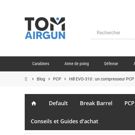
Carabines
Arme de poing
Défense
chevron_right
Blog
chevron_right
PCP
chevron_right
Hill EVO-310 : un compresseur PC
Default
Break Barrel
PCP
home
Conseils et Guides d'achat