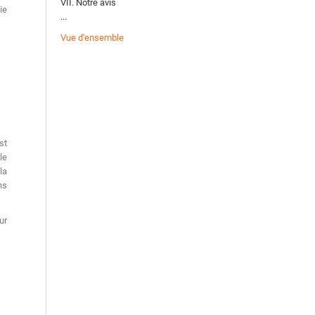
VII. Notre avis
ie
...
Vue d'ensemble
st
le
la
ns
ur