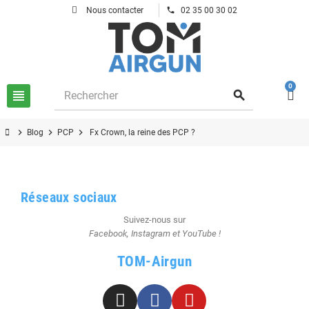
phone
Nous contacter
02 35 00 30 02
0
view_headline
search
chevron_right
chevron_right
chevron_right
Blog
PCP
Fx Crown, la reine des PCP ?
Réseaux sociaux
Suivez-nous sur
Facebook, Instagram et YouTube !
TOM-Airgun