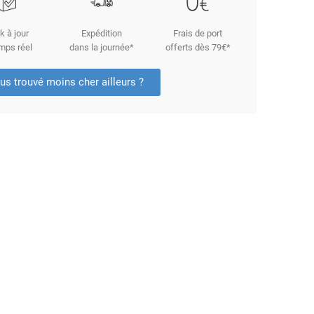
k à jour
Expédition
Frais de port
mps réel
dans la journée*
offerts dès 79€*
us trouvé moins cher ailleurs ?