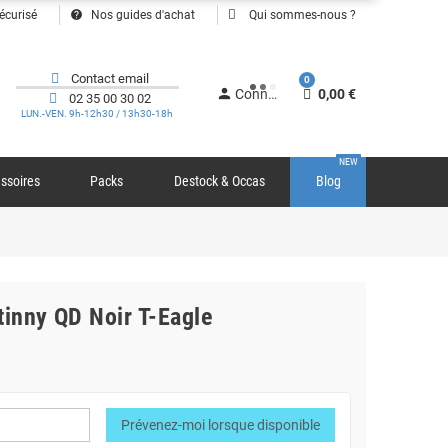
help
écurisé
Nos guides d'achat
Qui sommes-nous ?
Contact email
0
person
Connexion
0,00 €
02 35 00 30 02
LUN.-VEN. 9h-12h30 / 13h30-18h
NEW
ssoires
Packs
Destock & Occas
Blog
tinny QD Noir T-Eagle
Prévenez-moi lorsque disponible