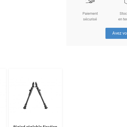
Paiement
Stoc
sécurisé
en te
Avez vo