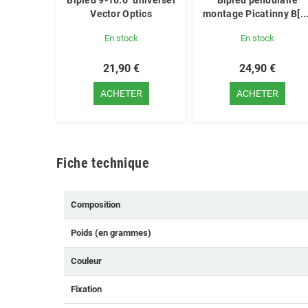
Bipied 9-10.6" universel
Bipied pendulaire
Vector Optics
montage Picatinny B[...
En stock
En stock
21,90 €
24,90 €
ACHETER
ACHETER
Fiche technique
Composition
Poids (en grammes)
Couleur
Fixation