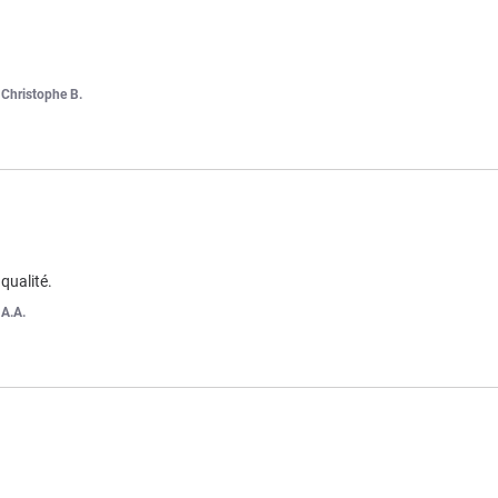
r
Christophe B.
qualité.
r
A.A.