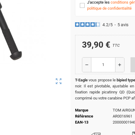
J'accepte les
conditions gén
politique de confidentialité
4.2
/
5
-
5
avis
39,90 €
TTC
remove
add
zoom_out_map
T-Eagle
vous propose le
bipied typ
noir. Il est pivotable, ajustable
fixation rapide picatinny QD (Qu
comprimé ou votre carabine PCP afi
Marque
TOM AIRGU
Référence
AR0016961
EAN-13
2000000194