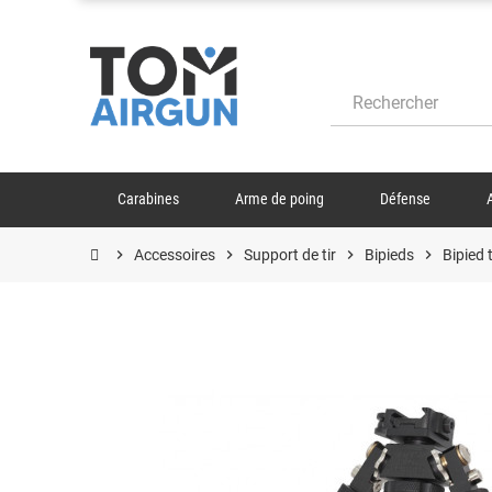
Carabines
Arme de poing
Défense
chevron_right
Accessoires
chevron_right
Support de tir
chevron_right
Bipieds
chevron_right
Bipied 