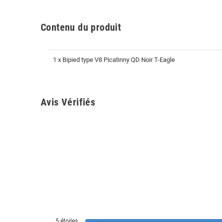
Contenu du produit
1 x Bipied type V8 Picatinny QD Noir T-Eagle
Avis Vérifiés
5
étoiles