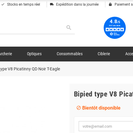
done
local_shipping
lock
Stocks en temps réel
Expédition dans la journée
Paiement s
search
Archerie
Optiques
Consommables
Ciblerie
Acce
type V8 Picatinny QD Noir T-Eagle
Bipied type V8 Pica
Bientôt disponible
block