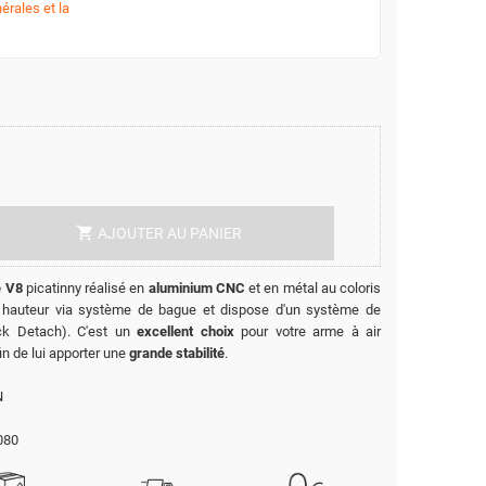
érales et la
shopping_cart
AJOUTER AU PANIER
e V8
picatinny réalisé en
aluminium CNC
et en métal au coloris
 en hauteur via système de bague et dispose d'un système de
ick Detach). C'est un
excellent choix
pour votre arme à air
n de lui apporter une
grande stabilité
.
N
080