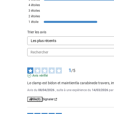
4
étoiles
3
étoiles
2
étoiles
1
étoile
Trier les avis
1
/
5
Avis vérifié
Le clamp est bidon et maintientla carabinede travers, im
Avis du
08/04/2026
, suite à une expérience du
14/03/2026
pa
Utile
(0)
Signaler