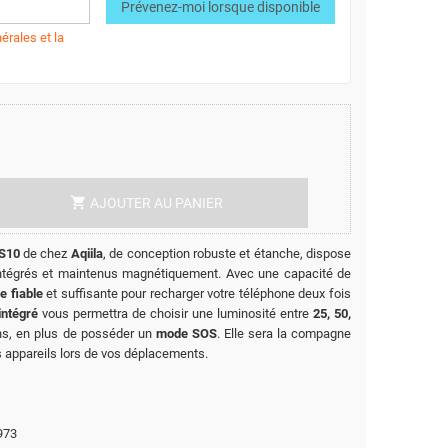
Prévenez-moi lorsque disponible
érales et la
shopping_cart
AJOUTER AU PANIER
BS10
de chez
Aqiila
, de conception robuste et étanche, dispose
tégrés et maintenus magnétiquement. Avec une capacité de
e fiable
et suffisante pour recharger votre téléphone deux fois
intégré
vous permettra de choisir une luminosité entre
25, 50,
ns, en plus de posséder un
mode SOS
. Elle sera la compagne
s appareils lors de vos déplacements.
973