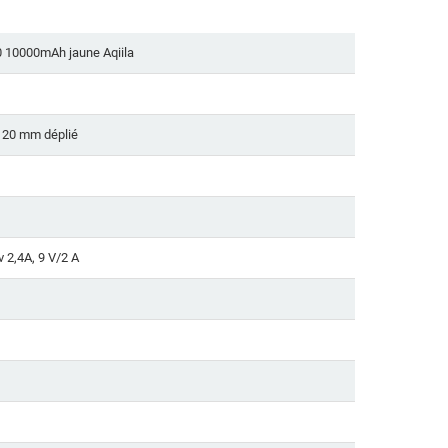
0 10000mAh jaune Aqiila
x 20 mm déplié
v 2,4A, 9 V/2 A