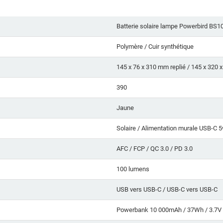
Batterie solaire lampe Powerbird BS1
Polymère / Cuir synthétique
145 x 76 x 310 mm replié / 145 x 320 
390
Jaune
Solaire / Alimentation murale USB-C 5
AFC / FCP / QC 3.0 / PD 3.0
100 lumens
USB vers USB-C / USB-C vers USB-C
Powerbank 10 000mAh / 37Wh / 3.7V