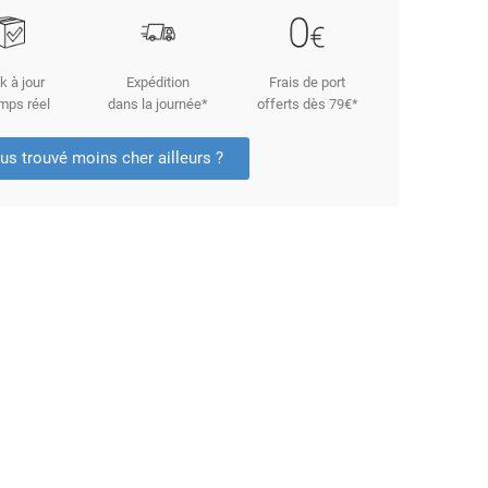
k à jour
Expédition
Frais de port
mps réel
dans la journée*
offerts dès 79€*
us trouvé moins cher ailleurs ?