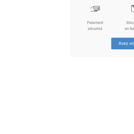
Paiement
Stoc
sécurisé
en te
Avez vo