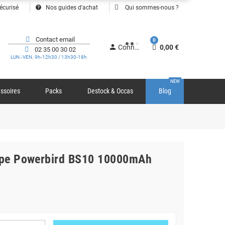
help
écurisé
Nos guides d'achat
Qui sommes-nous ?
Contact email
0
person
Connexion
0,00 €
02 35 00 30 02
LUN.-VEN. 9h-12h30 / 13h30-18h
NEW
ssoires
Packs
Destock & Occas
Blog
ampe Powerbird BS10 10000mAh