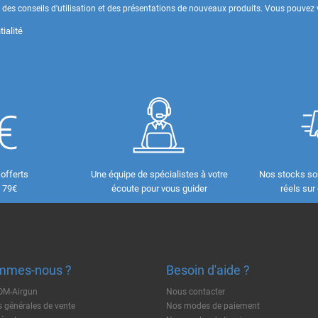
des conseils d'utilisation et des présentations de nouveaux produits. Vous pouvez v
ialité
 offerts
Une équipe de spécialistes à votre
Nos stocks so
e 79€
écoute pour vous guider
réels sur
mmes-nous ?
Besoin d'aide ?
TOM-Airgun
Nous contacter
 générales de vente
Nos modes de paiement