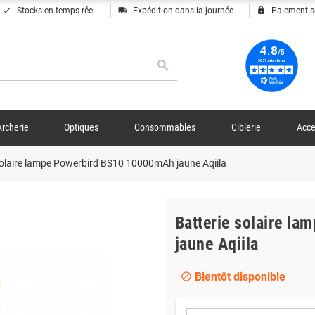
done
local_shipping
lock
Stocks en temps réel
Expédition dans la journée
Paiement s
search
Archerie
Optiques
Consommables
Ciblerie
Acce
solaire lampe Powerbird BS10 10000mAh jaune Aqiila
Batterie solaire l
jaune Aqiila
Bientôt disponible
block