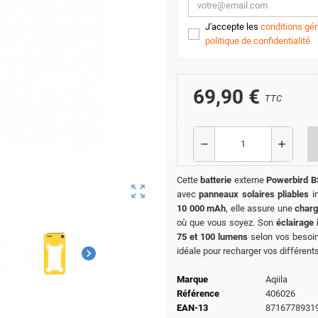
J'accepte les
conditions gén
politique de confidentialité
69,90 €
TTC
remove
add
Cette
batterie
externe
Powerbird 
zoom_out_map
avec
panneaux solaires pliables
in
10 000 mAh
, elle assure une
charg
où que vous soyez. Son
éclairage 
75 et 100 lumens
selon vos besoi
idéale pour recharger vos différent
chevron_right
Marque
Aqiila
Référence
406026
EAN-13
8716778931