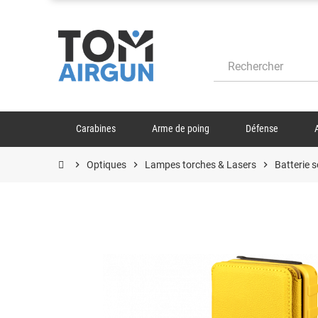
Carabines
Arme de poing
Défense
chevron_right
Optiques
chevron_right
Lampes torches & Lasers
chevron_right
Batterie 