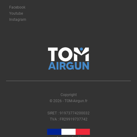
Facebook
Youtube
Instagram
Copyright
© 2026 - TOM-Airgun.fr
SIRET : 91973774200032
TVA : FR29919737742