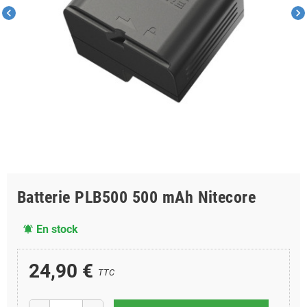
chevron_left
chevron_right
Batterie PLB500 500 mAh Nitecore
En stock
notifications_active
24,90 €
TTC