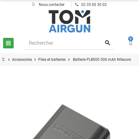
phone
Nous contacter
02 35 00 30 02
0
view_headline
search
chevron_right
chevron_right
chevron_right
Accessoires
Piles et batteries
Batterie PLB500 500 mAh Nitecore