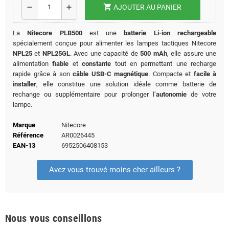
shopping_cart
remove
add
AJOUTER AU PANIER
La
Nitecore PLB500
est une
batterie Li-ion rechargeable
spécialement conçue pour alimenter les lampes tactiques Nitecore
NPL25
et
NPL25GL
. Avec une capacité de
500 mAh
, elle assure une
alimentation
fiable
et
constante
tout en permettant une recharge
rapide grâce à son
câble USB-C magnétique
. Compacte et
facile à
installer
, elle constitue une solution idéale comme batterie de
rechange ou supplémentaire pour prolonger l’
autonomie
de votre
lampe.
Marque
Nitecore
Référence
AR0026445
EAN-13
6952506408153
Avez vous trouvé moins cher ailleurs ?
Nous vous conseillons