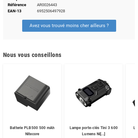
Référence
AR0026443
EAN-13
6952506497928
Avez vous trouvé moins cher ailleurs ?
Nous vous conseillons
Batterie PLB500 500 mAh
Lampe porte-clés Tini 3 600
La
Nitecore
Lumens Ni[...]