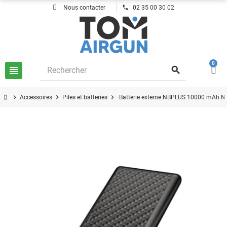
phone
Nous contacter
02 35 00 30 02
0
view_headline
search
chevron_right
chevron_right
chevron_right
Accessoires
Piles et batteries
Batterie externe NBPLUS 10000 mAh Ni