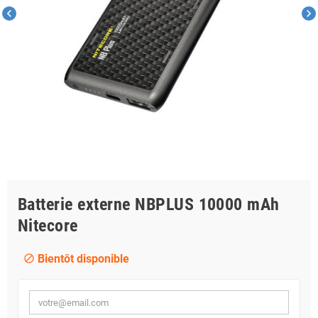
chevron_left
chevron_right
Batterie externe NBPLUS 10000 mAh
Nitecore
Bientôt disponible
block