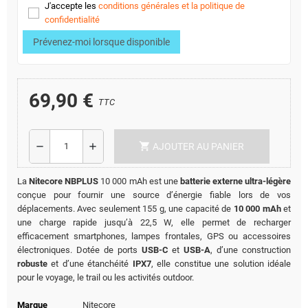
J'accepte les
conditions générales et la politique de
confidentialité
Prévenez-moi lorsque disponible
69,90 €
TTC
shopping_cart
remove
add
AJOUTER AU PANIER
La
Nitecore NBPLUS
10 000 mAh est une
batterie externe ultra-légère
conçue pour fournir une source d’énergie fiable lors de vos
déplacements. Avec seulement 155 g, une capacité de
10 000 mAh
et
une charge rapide jusqu’à 22,5 W, elle permet de recharger
efficacement smartphones, lampes frontales, GPS ou accessoires
électroniques. Dotée de ports
USB-C
et
USB-A
, d’une construction
robuste
et d’une étanchéité
IPX7
, elle constitue une solution idéale
pour le voyage, le trail ou les activités outdoor.
Marque
Nitecore