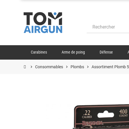
Carabines
Arme de poing
Défense
chevron_right
Consommables
chevron_right
Plombs
chevron_right
Assortiment Plomb 5