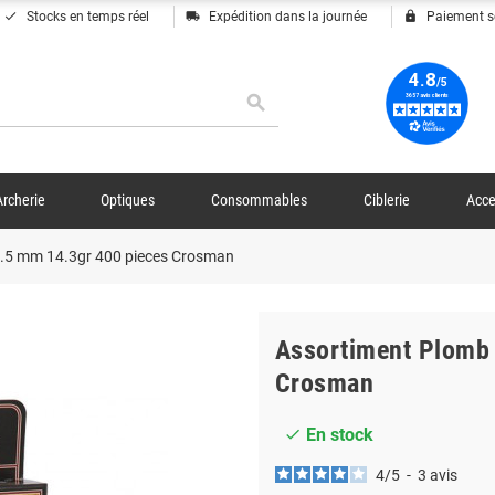
done
local_shipping
lock
Stocks en temps réel
Expédition dans la journée
Paiement s
search
Archerie
Optiques
Consommables
Ciblerie
Acce
.5 mm 14.3gr 400 pieces Crosman
Assortiment Plomb 
Crosman
En stock
check
4
/
5
-
3
avis