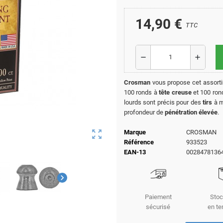
14,90 €
TTC
remove
add
Crosman
vous propose cet assort
100 ronds à
tête creuse
et 100 ron
lourds sont précis pour des
tirs
à m
profondeur de
pénétration élevée
.
zoom_out_map
Marque
CROSMAN
Référence
933523
EAN-13
0028478136
chevron_right
Paiement
Stoc
sécurisé
en te