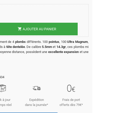
shopping_cart
AJOUTER AU PANIER
iment de 4
plombs
différents. 100
pointus
, 100
Ultra Magnum
,
ds à
tête dentelée
. De calibre
5.5mm
et
14.3gr
, ces plombs mi
oyenne distance, possèdent une
excellente expansion
et une
434
k à jour
Expédition
Frais de port
mps réel
dans la journée*
offerts dès 79€*