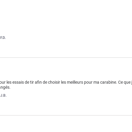
r
F.D.
les essais de tir afin de choisir les meilleurs pour ma carabine. Ce que je
angés.
r
J.B.