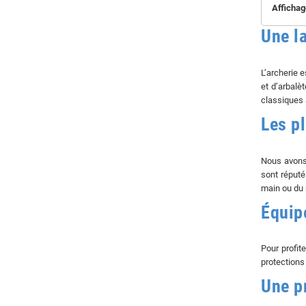
Affichag
Une la
L’archerie 
et d’arbalè
classiques a
Les p
Nous avons 
sont réputé
main ou du 
Équip
Pour profit
protections
Une p