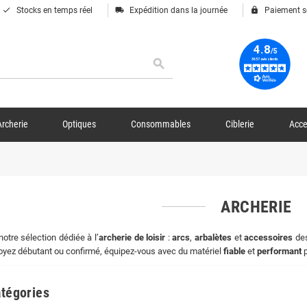
done
local_shipping
lock
Stocks en temps réel
Expédition dans la journée
Paiement s
search
Archerie
Optiques
Consommables
Ciblerie
Acce
ARCHERIE
otre sélection dédiée à l’
archerie de loisir
:
arcs
,
arbalètes
et
accessoires
des
yez débutant ou confirmé, équipez-vous avec du matériel
fiable
et
performant
p
tégories