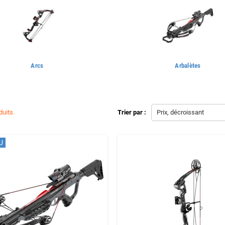
Arcs
Arbalètes
duits.
Trier par :
Prix, décroissant
U