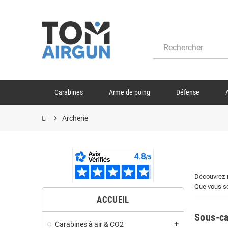
Carabines
Arme de poing
Défense
chevron_right
Archerie
Découvrez n
Que vous so
ACCUEIL
Sous-ca
Carabines à air & CO2
add