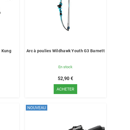
n Kung
Arc à poulies Wildhawk Youth G3 Barnett
En stock
52,90 €
ACHETER
NOUVEAU