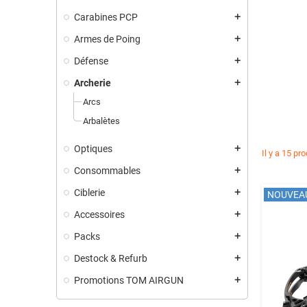
Carabines PCP
add
Armes de Poing
add
Défense
add
Archerie
add
Arcs
Arbalètes
Optiques
add
Il y a 15 pro
Consommables
add
Ciblerie
add
NOUVEA
Accessoires
add
Packs
add
Destock & Refurb
add
Promotions TOM AIRGUN
add