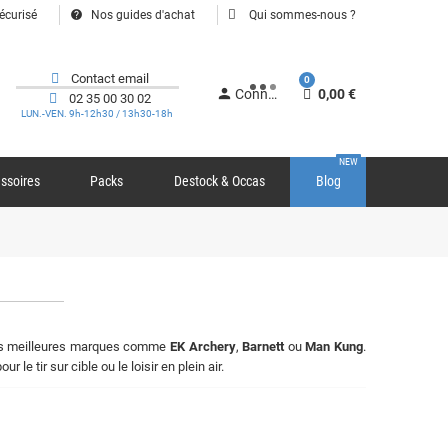
help
écurisé
Nos guides d'achat
Qui sommes-nous ?
Contact email
0
person
Connexion
0,00 €
02 35 00 30 02
LUN.-VEN. 9h-12h30 / 13h30-18h
NEW
ssoires
Packs
Destock & Occas
Blog
 meilleures marques comme
EK Archery
,
Barnett
ou
Man Kung
.
our le tir sur cible ou le loisir en plein air.