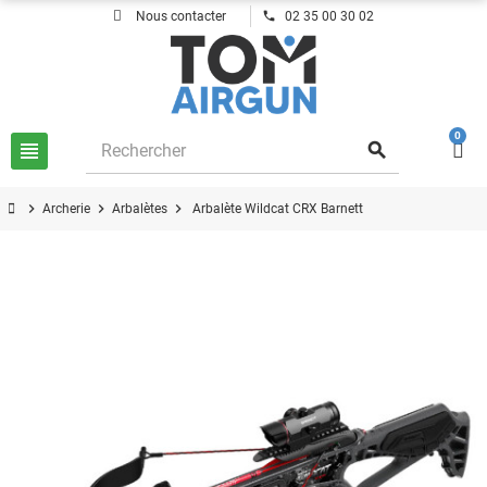
phone
Nous contacter
02 35 00 30 02
0
view_headline
search
chevron_right
chevron_right
chevron_right
Archerie
Arbalètes
Arbalète Wildcat CRX Barnett