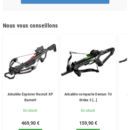
Nous vous conseillons
Arbalète Explorer Recruit XP
Arbalète compacte Demun Tri
Ar
Barnett
Strike 3 [...]
En stock
En stock
469,90 €
159,90 €