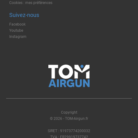
Cookies : mes préférences
Suivez-nous
Facebook
Youtube
Instagram
Copyright
© 2026 - TOM-Airgun.fr
SIRET : 91973774200032
TVA : FR29919737742