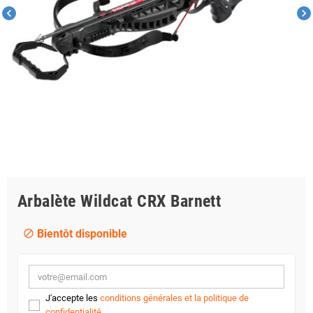
chevron_left
chevron_right
Arbalète Wildcat CRX Barnett
Bientôt disponible
block
J'accepte les
conditions générales et la politique de
confidentialité