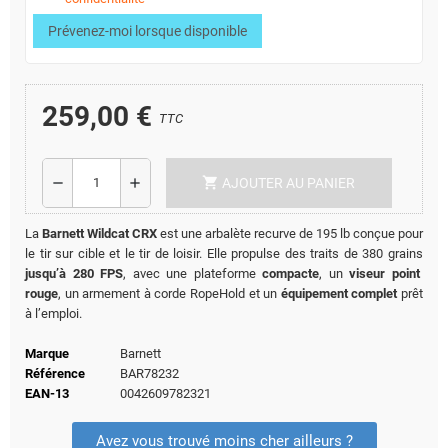
Prévenez-moi lorsque disponible
259,00 €
TTC
shopping_cart
remove
add
AJOUTER AU PANIER
La
Barnett Wildcat CRX
est une arbalète recurve de 195 lb conçue pour
le tir sur cible et le tir de loisir. Elle propulse des traits de 380 grains
jusqu’à 280 FPS
, avec une plateforme
compacte
, un
viseur point
rouge
, un armement à corde RopeHold et un
équipement complet
prêt
à l’emploi.
Marque
Barnett
Référence
BAR78232
EAN-13
0042609782321
Avez vous trouvé moins cher ailleurs ?