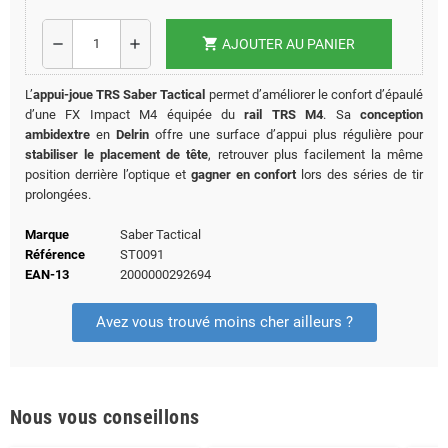
shopping_cart
remove
add
AJOUTER AU PANIER
L’
appui-joue TRS Saber Tactical
permet d’améliorer le confort d’épaulé
d’une FX Impact M4 équipée du
rail TRS M4
. Sa
conception
ambidextre
en
Delrin
offre une surface d’appui plus régulière pour
stabiliser le placement de tête
, retrouver plus facilement la même
position derrière l’optique et
gagner en confort
lors des séries de tir
prolongées.
Marque
Saber Tactical
Référence
ST0091
EAN-13
2000000292694
Avez vous trouvé moins cher ailleurs ?
Nous vous conseillons