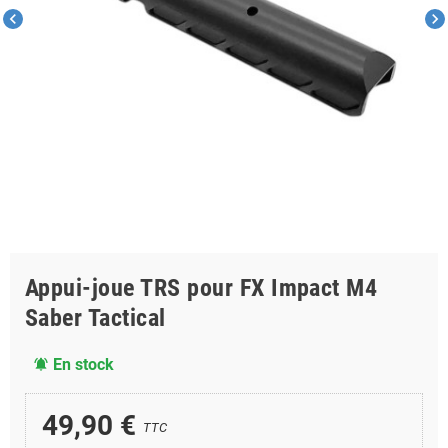
chevron_left
chevron_right
Appui-joue TRS pour FX Impact M4
Saber Tactical
En stock
notifications_active
49,90 €
TTC