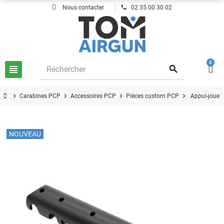
phone
Nous contacter
02 35 00 30 02
0
view_headline
search
chevron_right
chevron_right
chevron_right
chevron_right
Carabines PCP
Accessoires PCP
Pièces custom PCP
Appui-joue 
NOUVEAU