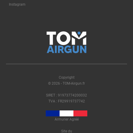
Instagram
Copyright
© 2026 - TOM-Airgun.fr
SIRET : 91973774200032
TVA : FR29919737742
Armurier Agréé
Site du