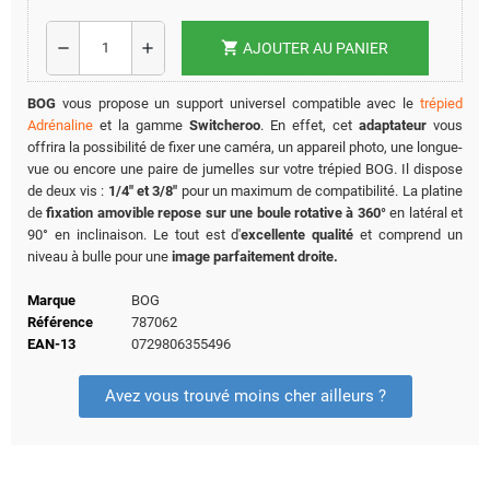
shopping_cart
remove
add
AJOUTER AU PANIER
BOG
vous propose un support universel compatible avec le
trépied
Adrénaline
et la gamme
Switcheroo
. En effet, cet
adaptateur
vous
offrira la possibilité de fixer une caméra, un appareil photo, une longue-
vue ou encore une paire de jumelles sur votre trépied BOG. Il dispose
de deux vis :
1/4" et 3/8"
pour un maximum de compatibilité. La platine
de
fixation amovible repose sur une boule rotative à 360°
en latéral et
90° en inclinaison. Le tout est d'
excellente qualité
et comprend un
niveau à bulle pour une
image parfaitement droite.
Marque
BOG
Référence
787062
EAN-13
0729806355496
Avez vous trouvé moins cher ailleurs ?