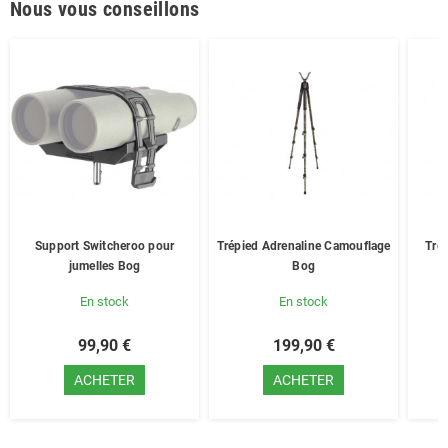
Nous vous conseillons
Support Switcheroo pour
Trépied Adrenaline Camouflage
Tré
jumelles Bog
Bog
En stock
En stock
99,90 €
199,90 €
ACHETER
ACHETER