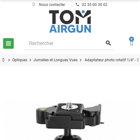
phone
Nous contacter
02 35 00 30 02
0
view_headline
search
chevron_right
chevron_right
chevron_right
Optiques
Jumelles et Longues Vues
Adaptateur photo rotatif 1/4" - 3