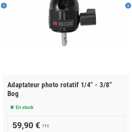
chevron_left
chevron_right
Adaptateur photo rotatif 1/4" - 3/8"
Bog
En stock
notifications_active
59,90 €
TTC