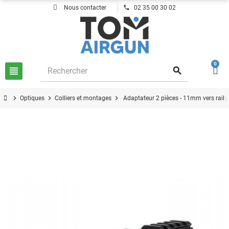
phone
Nous contacter
02 35 00 30 02
0
view_headline
search
chevron_right
chevron_right
chevron_right
Optiques
Colliers et montages
Adaptateur 2 pièces - 11mm vers rail 