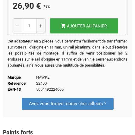
26,90 €
TTC
shopping_cart
remove
add
AJOUTER AU PANIER
Cet
adaptateur en 2 pièces
, vous permettra facilement de transformer,
sur votre rail d'origine en
11 mm, un rail picatinny
, dans le but d'étendre
les possibilités de montage. Il suffira de venir positionner les 2
embases sur le rail d'origine en 11mm et de venir le serrer aux endroits
souhaités, ainsi
vous aurez une multitude de possibilités.
Marque
HAWKE
Référence
22400
EAN-13
5054492224005
Avez vous trouvé moins cher ailleurs ?
Points forts