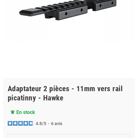
Adaptateur 2 pièces - 11mm vers rail
picatinny - Hawke
En stock
notifications_active
4.8
/
5
-
6
avis