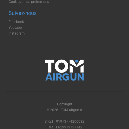
Cookies : mes préférences
Suivez-nous
Facebook
Youtube
Instagram
Copyright
© 2026 - TOM-Airgun.fr
SIRET : 91973774200032
TVA : FR29919737742