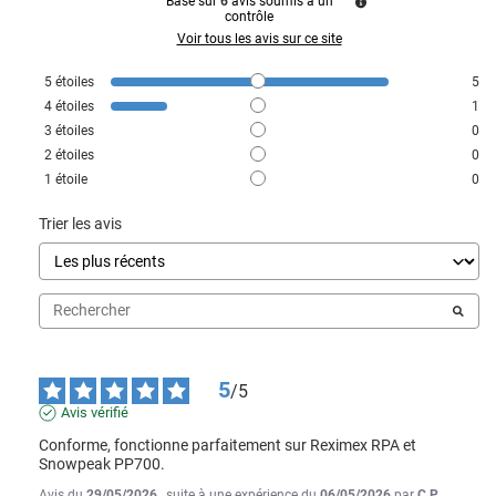
Basé sur
6
avis soumis à un
contrôle
Voir tous les avis sur ce site
5
étoiles
5
4
étoiles
1
3
étoiles
0
2
étoiles
0
1
étoile
0
Trier les avis
5
/
5
Avis vérifié
Conforme, fonctionne parfaitement sur Reximex RPA et 
Snowpeak PP700.
Avis du
29/05/2026
, suite à une expérience du
06/05/2026
par
C.P.