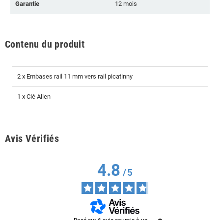
Garantie
12 mois
Contenu du produit
2 x Embases rail 11 mm vers rail picatinny
1 x Clé Allen
Avis Vérifiés
4.8
/
5