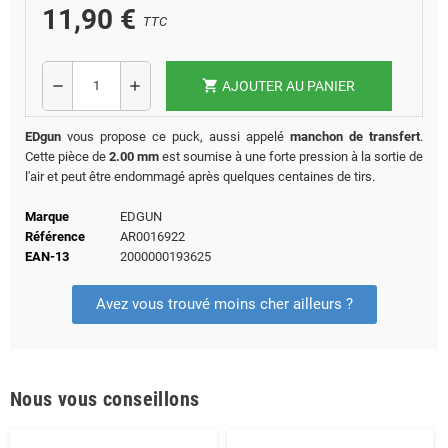
11,90 €
TTC
shopping_cart
remove
add
AJOUTER AU PANIER
EDgun
vous propose ce puck, aussi appelé
manchon de transfert
.
Cette pièce de
2.00 mm
est soumise à une forte pression à la sortie de
l'air et peut être endommagé après quelques centaines de tirs.
Marque
EDGUN
Référence
AR0016922
EAN-13
2000000193625
Avez vous trouvé moins cher ailleurs ?
Nous vous conseillons