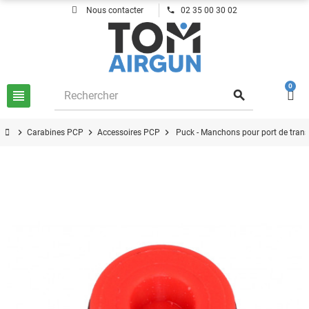
phone
Nous contacter
02 35 00 30 02
0
view_headline
search
chevron_right
chevron_right
chevron_right
Carabines PCP
Accessoires PCP
Puck - Manchons pour port de tran