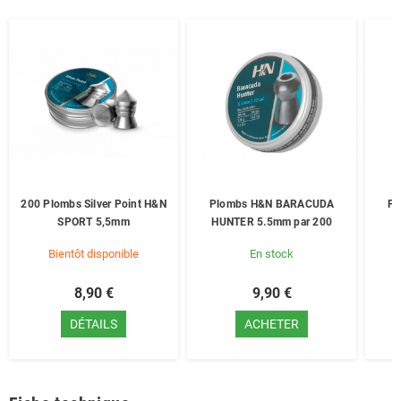
200 Plombs Silver Point H&N
Plombs H&N BARACUDA
Pl
SPORT 5,5mm
HUNTER 5.5mm par 200
P
Bientôt disponible
En stock
8,90 €
9,90 €
DÉTAILS
ACHETER