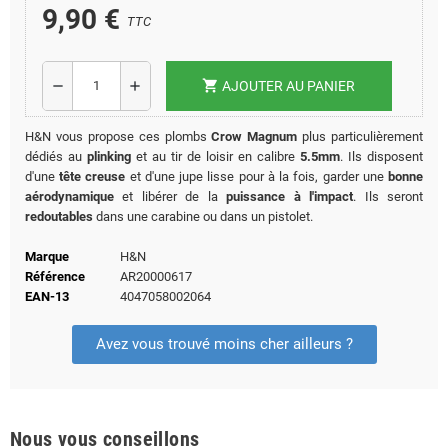
9,90 €
TTC
shopping_cart
remove
add
AJOUTER AU PANIER
H&N vous propose ces plombs
Crow Magnum
plus particulièrement
dédiés au
plinking
et au tir de loisir en calibre
5.5mm
. Ils disposent
d'une
tête creuse
et d'une jupe lisse pour à la fois, garder une
bonne
aérodynamique
et libérer de la
puissance à l'impact
. Ils seront
redoutables
dans une carabine ou dans un pistolet.
Marque
H&N
Référence
AR20000617
EAN-13
4047058002064
Avez vous trouvé moins cher ailleurs ?
Nous vous conseillons