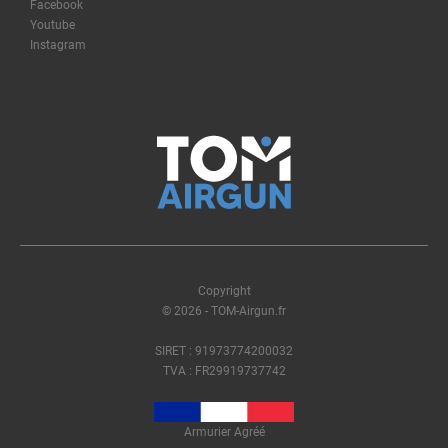
Facebook
Youtube
Instagram
Copyright
© 2026 - TOM-Airgun.fr
SIRET : 91973774200032
TVA : FR29919737742
Armurier Agréé