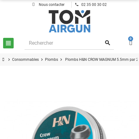
phone
Nous contacter
02 35 00 30 02
0
view_headline
search
chevron_right
chevron_right
chevron_right
Consommables
Plombs
Plombs H&N CROW MAGNUM 5.5mm par 2