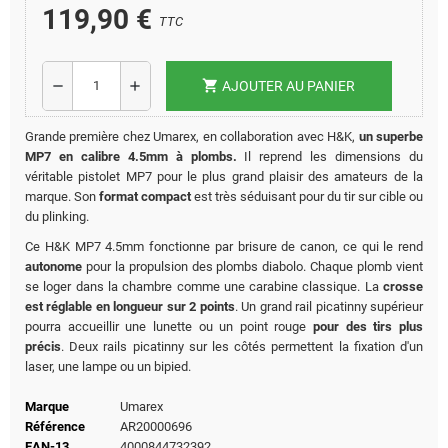
119,90 €
TTC
shopping_cart
remove
add
AJOUTER AU PANIER
Grande première chez Umarex, en collaboration avec H&K,
un superbe
MP7 en calibre 4.5mm à plombs.
Il reprend les dimensions du
véritable pistolet MP7 pour le plus grand plaisir des amateurs de la
marque. Son
format compact
est très séduisant pour du tir sur cible ou
du plinking.
Ce H&K MP7 4.5mm fonctionne par brisure de canon, ce qui le rend
autonome
pour la propulsion des plombs diabolo. Chaque plomb vient
se loger dans la chambre comme une carabine classique. La
crosse
est réglable en longueur sur 2 points
. Un grand rail picatinny supérieur
pourra accueillir une lunette ou un point rouge
pour des tirs plus
précis
. Deux rails picatinny sur les côtés permettent la fixation d'un
laser, une lampe ou un bipied.
Marque
Umarex
Référence
AR20000696
EAN-13
4000844732392