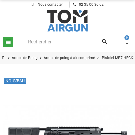
phone
Nous contacter
02 35 00 30 02
0
view_headline
search
chevron_right
chevron_right
chevron_right
Armes de Poing
Armes de poing à air comprimé
Pistolet MP7 HECK
NOUVEAU