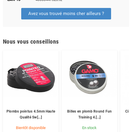
Avez vous trouvé moins cher ailleurs ?
Nous vous conseillons
Plombs pointus 4.5mm Haute
Billes en plomb Round Fun
Cib
Qualité Sw[...]
Training 4.[...]
Bientôt disponible
En stock