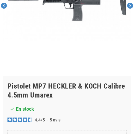
chevron_left
chevron_right
Pistolet MP7 HECKLER & KOCH Calibre
4.5mm Umarex
En stock
check
4.4
/
5
-
5
avis