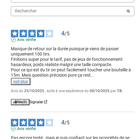
4
/
5
Avis vérifié
Manque de retour sur la durée puisque je viens de passer 
uniquement 100 tirs.

Finitions super pour le tarif, pas de jeux de fonctionnement 
hasardeux, poids réaliste malgré une taille compacte.

Pour ce qui est du tir on peut facilement toucher une bouteille à 
15m. Mais question précision pure ça rest
...
voir plus
Avis du
25/10/2025
, suite à une expérience du
08/10/2025
par
T.B.
Utile
(0)
Signaler
4
/
5
Avis vérifié
Pas encore testé,  mais je suis confiant sur les propriétés de se 