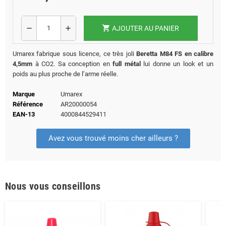
shopping_cart
remove
add
AJOUTER AU PANIER
Umarex fabrique sous licence, ce très joli
Beretta M84 FS en calibre
4,5mm
à CO2. Sa conception en
full métal
lui donne un look et un
poids au plus proche de l’arme réelle.
Marque
Umarex
Référence
AR20000054
EAN-13
4000844529411
Avez vous trouvé moins cher ailleurs ?
Nous vous conseillons