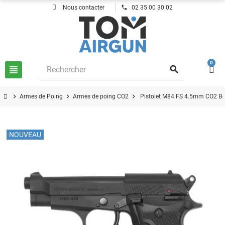
phone
Nous contacter
02 35 00 30 02
0
view_headline
search
chevron_right
chevron_right
chevron_right
Armes de Poing
Armes de poing CO2
Pistolet M84 FS 4.5mm CO2 Be
NOUVEAU