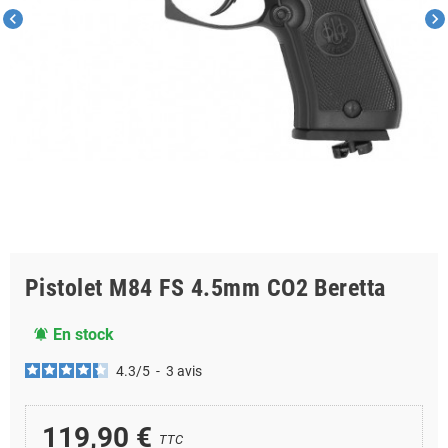
chevron_left
chevron_right
Pistolet M84 FS 4.5mm CO2 Beretta
En stock
notifications_active
4.3
/
5
-
3
avis
119,90 €
TTC