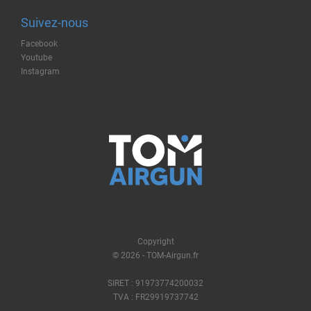
Suivez-nous
Facebook
Youtube
Instagram
Copyright
© 2026 - TOM-Airgun.fr
SIRET : 91973774200032
TVA : FR29919737742