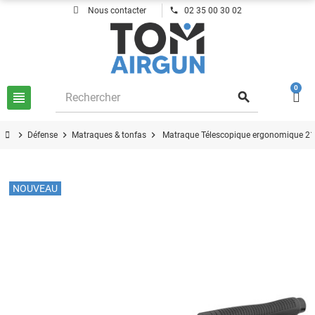
phone
Nous contacter
02 35 00 30 02
0
view_headline
search
chevron_right
chevron_right
chevron_right
Défense
Matraques & tonfas
Matraque Télescopique ergonomique 21" 
NOUVEAU