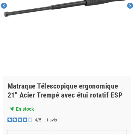
chevron_left
chevron_right
Matraque Télescopique ergonomique
21" Acier Trempé avec étui rotatif ESP
En stock
notifications_active
4
/
5
-
1
avis