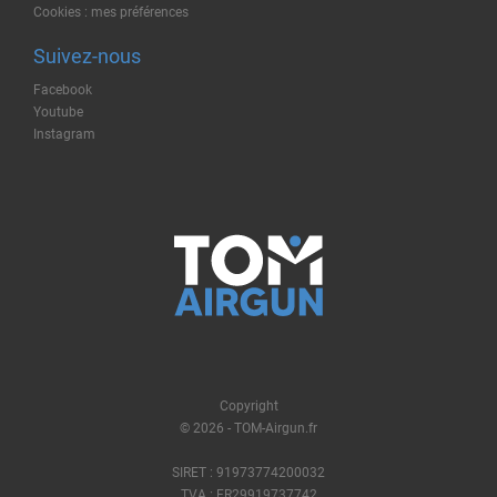
Cookies : mes préférences
Suivez-nous
Facebook
Youtube
Instagram
Copyright
© 2026 - TOM-Airgun.fr
SIRET : 91973774200032
TVA : FR29919737742