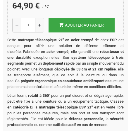
64,90 €
TTC
shopping_cart
remove
add
AJOUTER AU PANIER
Cette
matraque télescopique 21" en acier trempé
de chez
ESP
est
conçue pour offrir une solution de défense efficace et
discrète.
Fabriquée en
acier trempé
, elle garantit une
robustesse et
une durabilité
exceptionnelles.
Son
système télescopique à trois
segments
permet un
déploiement rapide
par un simple mouvement du
poignet.
Avec une
longueur déployée de 53 cm
et
21 cm repliée
, elle
se transporte aisément, que ce soit à la ceinture ou dans un
sac.
Sa
poignée ergonomique en caoutchouc antidérapant
assure une
prise en main confortable et sécurisée, même en conditions difficiles.
L'étui fourni,
rotatif à 360°
pour un port discret et un dégainage rapide,
peut être fixé à une ceinture ou à un équipement tactique. Classée
en
catégorie D
, la
matraque télescopique ESP 21"
est en vente libre
pour les personnes majeures, mais son port et son transport sont
réglementés. Elle est idéale pour la
défense personnelle
, la
sécurité
professionnelle
ou comme
outil dissuasif
en cas de menace.