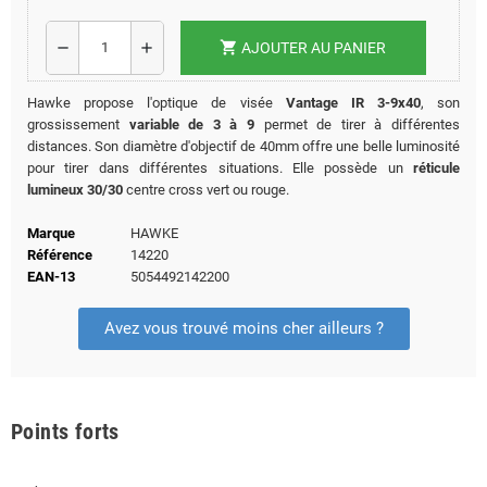
shopping_cart
remove
add
AJOUTER AU PANIER
Hawke propose l'optique de visée
Vantage IR 3-9x40
, son
grossissement
variable de 3 à 9
permet de tirer à différentes
distances. Son diamètre d'objectif de 40mm offre une belle luminosité
pour tirer dans différentes situations. Elle possède un
réticule
lumineux 30/30
centre cross vert ou rouge.
Marque
HAWKE
Référence
14220
EAN-13
5054492142200
Avez vous trouvé moins cher ailleurs ?
Points forts