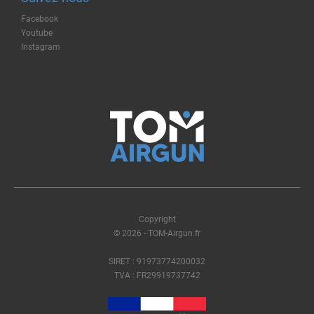
Facebook
Youtube
Instagram
Copyright
© 2026 - TOM-Airgun.fr
SIRET : 91973774200032
TVA : FR29919737742