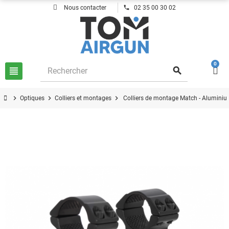
phone
Nous contacter
02 35 00 30 02
0
view_headline
search
chevron_right
chevron_right
chevron_right
Optiques
Colliers et montages
Colliers de montage Match - Aluminiu