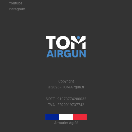
Youtube
Instagram
Copyright
© 2026 - TOM-Airgun.fr
SIRET : 91973774200032
TVA : FR29919737742
Armurier Agréé