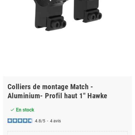
Colliers de montage Match -
Aluminium- Profil haut 1" Hawke
En stock
check
4.8
/
5
-
4
avis