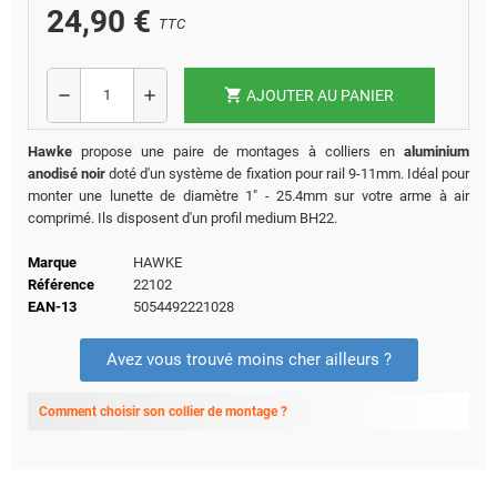
24,90 €
TTC
shopping_cart
remove
add
AJOUTER AU PANIER
Hawke
propose une paire de montages à colliers en
aluminium
anodisé noir
doté d'un système de fixation pour rail 9-11mm. Idéal pour
monter une lunette de diamètre 1" - 25.4mm sur votre arme à air
comprimé. Ils disposent d'un profil medium BH22.
Marque
HAWKE
Référence
22102
EAN-13
5054492221028
Avez vous trouvé moins cher ailleurs ?
Comment choisir son collier de montage ?