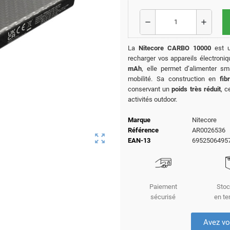
remove
add
La
Nitecore CARBO 10000
est 
recharger vos appareils électron
mAh
, elle permet d’alimenter s
mobilité. Sa construction en
fib
conservant un
poids très réduit
, c
activités outdoor.
Marque
Nitecore
Référence
AR0026536
zoom_out_map
EAN-13
6952506495
Paiement
Stoc
sécurisé
en te
Avez vo