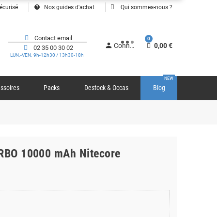
help
écurisé
Nos guides d'achat
Qui sommes-nous ?
Contact email
0
person
Connexion
0,00 €
02 35 00 30 02
LUN.-VEN. 9h-12h30 / 13h30-18h
NEW
ssoires
Packs
Destock & Occas
Blog
ARBO 10000 mAh Nitecore