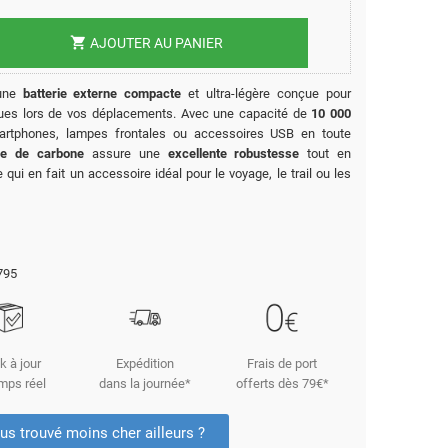
shopping_cart
AJOUTER AU PANIER
une
batterie externe compacte
et ultra-légère conçue pour
iques lors de vos déplacements. Avec une capacité de
10 000
martphones, lampes frontales ou accessoires USB en toute
re de carbone
assure une
excellente robustesse
tout en
e qui en fait un accessoire idéal pour le voyage, le trail ou les
795
k à jour
Expédition
Frais de port
mps réel
dans la journée*
offerts dès 79€*
us trouvé moins cher ailleurs ?