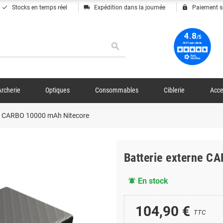
done
local_shipping
lock
Stocks en temps réel
Expédition dans la journée
Paiement s
search
Archerie
Optiques
Consommables
Ciblerie
Acce
ne CARBO 10000 mAh Nitecore
Batterie externe C
En stock
notifications_active
104,90 €
TTC