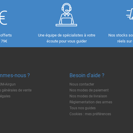
 offerts
Une équipe de spécialistes à votre
Nos stocks so
e 79€
écoute pour vous guider
réels sur
mmes-nous ?
Besoin d'aide ?
TOM-Airgun
Nous contacter
 générales de vente
Nos modes de paiement
légales
Nos modes de livraison
Règlementation des armes
Tous nos guides
Cookies : mes préférences