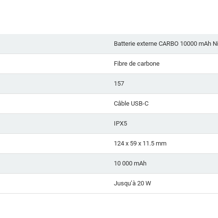
Batterie externe CARBO 10000 mAh N
Fibre de carbone
157
Câble USB-C
IPX5
124 x 59 x 11.5 mm
10 000 mAh
Jusqu’à 20 W