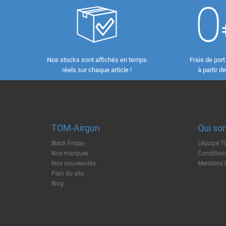
Nos stocks sont affichés en temps
Frais de port
réels sur chaque article !
à partir d
TOM-Airgun
Qui so
Black Friday
L'équipe 
Nos marques
Conditions
Nos nouveautés
Mentions 
Plan du site
Blog