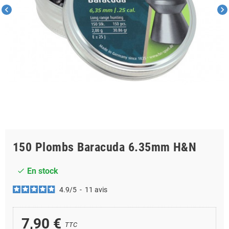
chevron_left
chevron_right
150 Plombs Baracuda 6.35mm H&N
En stock
check
4.9
/
5
-
11
avis
7,90 €
TTC