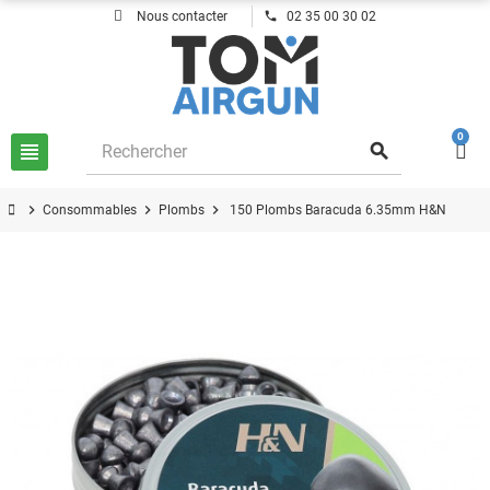
phone
Nous contacter
02 35 00 30 02
0
view_headline
search
chevron_right
chevron_right
chevron_right
Consommables
Plombs
150 Plombs Baracuda 6.35mm H&N