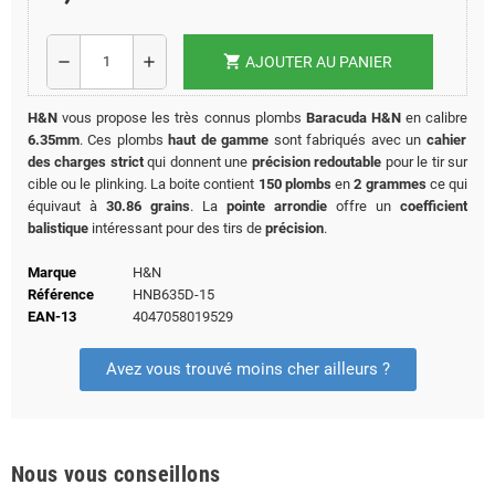
shopping_cart
remove
add
AJOUTER AU PANIER
H&N
vous propose les très connus plombs
Baracuda H&N
en calibre
6.35mm
. Ces plombs
haut de gamme
sont fabriqués avec un
cahier
des charges strict
qui donnent une
précision redoutable
pour le tir sur
cible ou le plinking. La boite contient
150 plombs
en
2 grammes
ce qui
équivaut à
30.86 grains
. La
pointe arrondie
offre un
coefficient
balistique
intéressant pour des tirs de
précision
.
Marque
H&N
Référence
HNB635D-15
EAN-13
4047058019529
Avez vous trouvé moins cher ailleurs ?
Nous vous conseillons