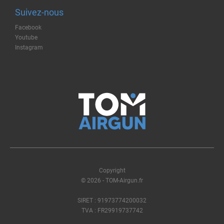
Suivez-nous
Facebook
Youtube
Instagram
Copyright
© 2026 - TOM-Airgun.fr
SIRET : 91973774200032
TVA : FR29919737742