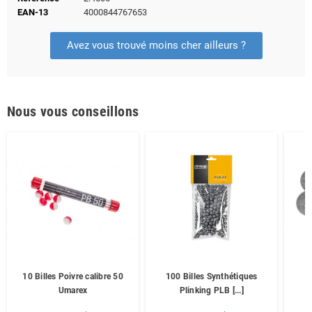
EAN-13
4000844767653
Avez vous trouvé moins cher ailleurs ?
Nous vous conseillons
10 Billes Poivre calibre 50
100 Billes Synthétiques
1
Umarex
Plinking PLB [...]