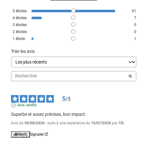
5
étoiles
61
4
étoiles
7
3
étoiles
0
2
étoiles
0
1
étoile
1
Trier les avis
5
/
5
Avis vérifié
Superbe et assez précises, bon impact.
Avis du
05/08/2026
, suite à une expérience du
15/07/2026
par
T.R.
Utile
(0)
Signaler