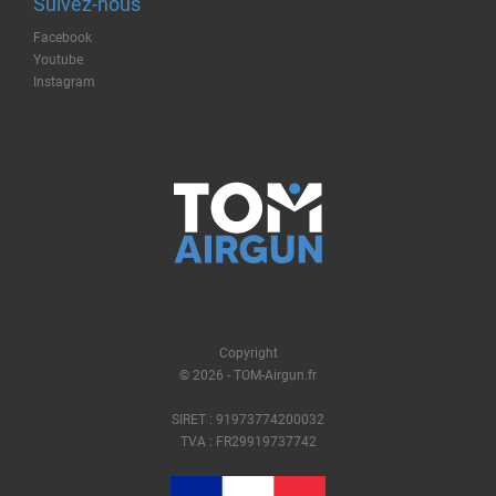
Suivez-nous
Facebook
Youtube
Instagram
Copyright
© 2026 - TOM-Airgun.fr
SIRET : 91973774200032
TVA : FR29919737742