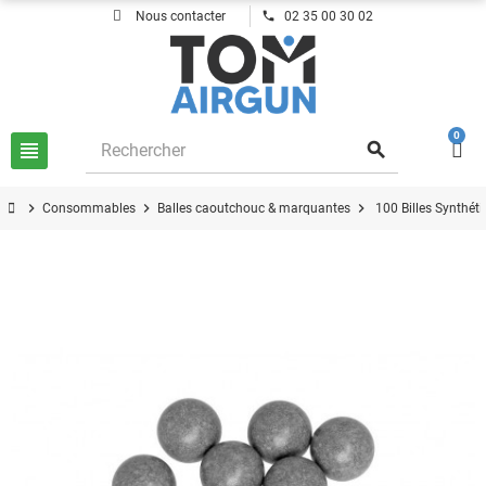
phone
Nous contacter
02 35 00 30 02
0
view_headline
search
chevron_right
chevron_right
chevron_right
Consommables
Balles caoutchouc & marquantes
100 Billes Synthét