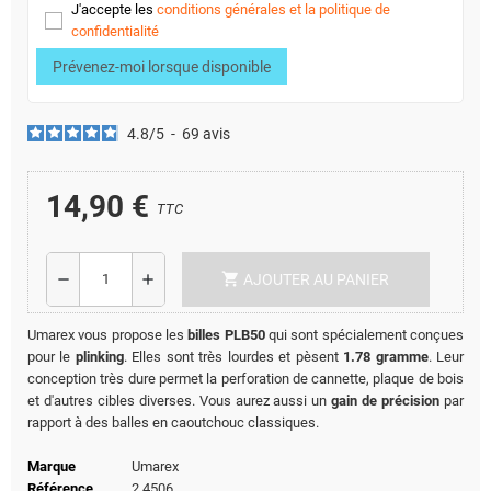
J'accepte les
conditions générales et la politique de
confidentialité
Prévenez-moi lorsque disponible
4.8
/
5
-
69
avis
14,90 €
TTC
shopping_cart
remove
add
AJOUTER AU PANIER
Umarex vous propose les
billes PLB50
qui sont spécialement conçues
pour le
plinking
. Elles sont très lourdes et pèsent
1.78 gramme
. Leur
conception très dure permet la perforation de cannette, plaque de bois
et d'autres cibles diverses. Vous aurez aussi un
gain de précision
par
rapport à des balles en caoutchouc classiques.
Marque
Umarex
Référence
2.4506