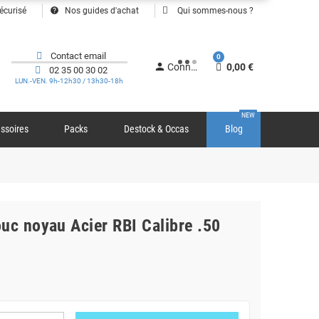
help
écurisé
Nos guides d'achat
Qui sommes-nous ?
Contact email
0
person
Connexion
0,00 €
02 35 00 30 02
LUN.-VEN. 9h-12h30 / 13h30-18h
NEW
ssoires
Packs
Destock & Occas
Blog
uc noyau Acier RBI Calibre .50