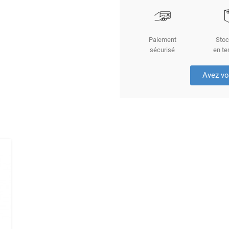
Paiement
Stoc
sécurisé
en te
Avez vo