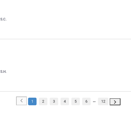
r
S.C.
r
S.H.
1
2
3
4
5
6
12