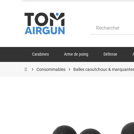
Carabines
Arme de poing
Défense
chevron_right
Consommables
chevron_right
Balles caoutchouc & marquante