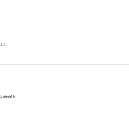
r
A.C.
r
Laurent H.