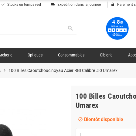
done
local_shipping
lock
Stocks en temps réel
Expédition dans la journée
Paiement s
search
Archerie
Optiques
Consommables
Ciblerie
Acce
s
chevron_right
100 Billes Caoutchouc noyau Acier RBI Calibre .50 Umarex
100 Billes Caoutcho
Umarex
Bientôt disponible
block