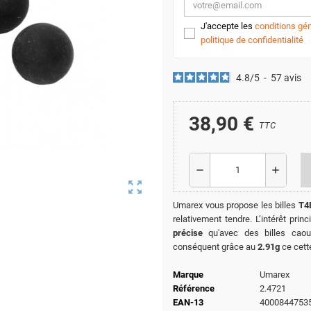
J'accepte les
conditions gén
politique de confidentialité
4.8
/
5
-
57
avis
38,90 €
TTC
remove
add
zoom_out_map
Umarex vous propose les billes
T4E
relativement tendre. L’intérêt prin
précise
qu'avec des billes cao
conséquent grâce au
2.91g
ce cett
Marque
Umarex
Référence
2.4721
EAN-13
4000844753