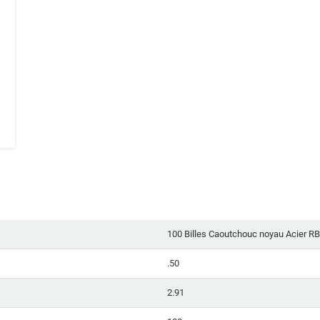
100 Billes Caoutchouc noyau Acier RB
.50
2.91