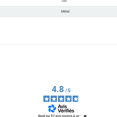
100
Métal
4.8
/
5
Basé sur
57
avis soumis à un