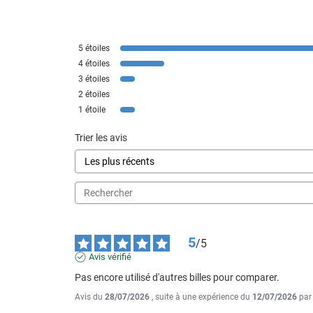
5
étoiles
4
étoiles
3
étoiles
2
étoiles
1
étoile
Trier les avis
5
/
5
Avis vérifié
Pas encore utilisé d'autres billes pour comparer.
Avis du
28/07/2026
, suite à une expérience du
12/07/2026
pa