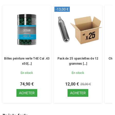
-13,00 €
Billes peinture verte T4E Cal .43
Pack de 25 sparclettes de 12
Char
x50[...]
grammes [...]
En stock
En stock
74,90 €
12,00 €
25,00 €
ACHETER
ACHETER