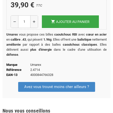
39,90 €
TTC
shopping_cart
remove
add
AJOUTER AU PANIER
Umarex
vous propose ces billes
caoutchouc RBI
avec
cœur en acier
en
calibre .43
, qui pèsent
1.96g
. Elles offrent une
balistique
nettement
améliorée
par rapport à des balles
caoutchouc classiques
. Elles
délivrent aussi
plus d’énergie
dans le cadre d'une utilisation de
défense
.
Marque
Umarex
Référence
2.4714
EAN-13
4000844766328
Avez vous trouvé moins cher ailleurs ?
Nous vous conseillons