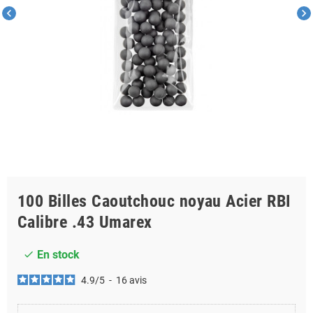
chevron_left
chevron_right
100 Billes Caoutchouc noyau Acier RBI
Calibre .43 Umarex
En stock
check
4.9
/
5
-
16
avis