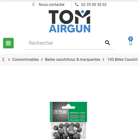
phone
Nous contacter
02 35 00 30 02
0
view_headline
search
chevron_right
chevron_right
chevron_right
Consommables
Balles caoutchouc & marquantes
100 Billes Caoutch