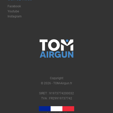
Facebook
Youtube
Instagram
Copyright
© 2026 - TOM-Airgun.fr
SIRET : 91973774200032
TVA : FR29919737742