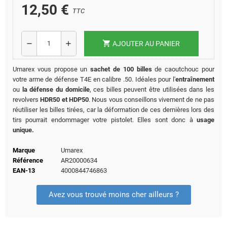
12,50 €
TTC
shopping_cart
remove
add
AJOUTER AU PANIER
Umarex vous propose un
sachet de 100 billes
de caoutchouc pour
votre arme de défense T4E en calibre .50. Idéales pour l'
entraînement
ou
la défense du domicile
, ces billes peuvent être utilisées dans les
revolvers
HDR50 et HDP50
. Nous vous conseillons vivement de ne pas
réutiliser les billes tirées, car la déformation de ces dernières lors des
tirs pourrait endommager votre pistolet. Elles sont donc à
usage
unique.
Marque
Umarex
Référence
AR20000634
EAN-13
4000844746863
Avez vous trouvé moins cher ailleurs ?