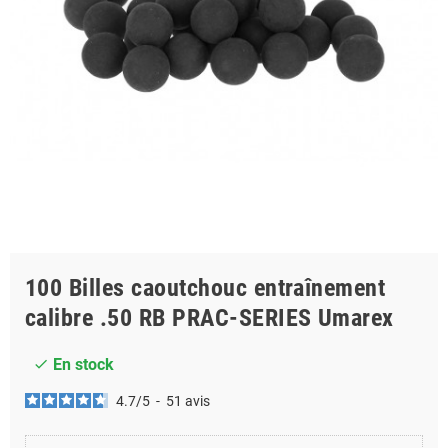
100 Billes caoutchouc entraînement
calibre .50 RB PRAC-SERIES Umarex
En stock
check
4.7
/
5
-
51
avis