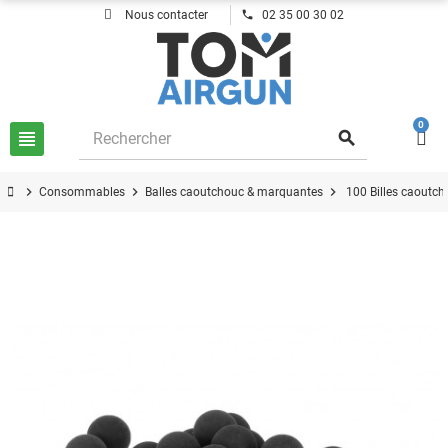
phone
Nous contacter
02 35 00 30 02
0
view_headline
search
chevron_right
chevron_right
chevron_right
Consommables
Balles caoutchouc & marquantes
100 Billes caoutc