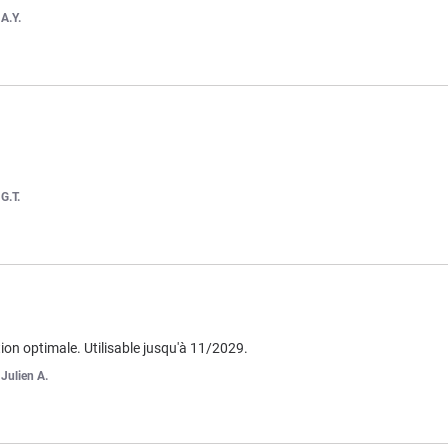
r
A.Y.
r
G.T.
on optimale. Utilisable jusqu'à 11/2029.
r
Julien A.