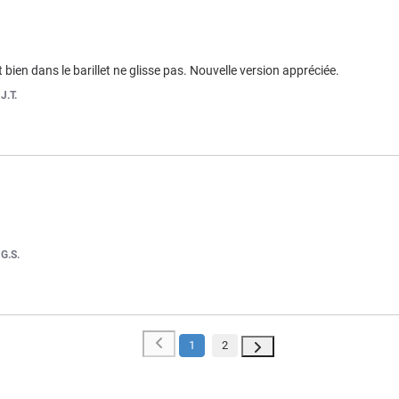
t bien dans le barillet ne glisse pas. Nouvelle version appréciée.
r
J.T.
r
G.S.
1
2