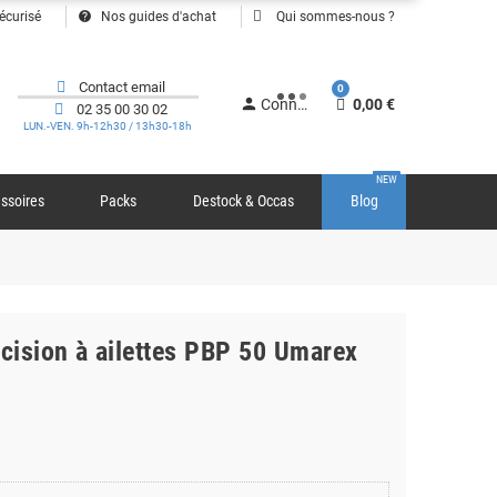
help
écurisé
Nos guides d'achat
Qui sommes-nous ?
Contact email
0
person
Connexion
0,00 €
02 35 00 30 02
LUN.-VEN. 9h-12h30 / 13h30-18h
NEW
ssoires
Packs
Destock & Occas
Blog
écision à ailettes PBP 50 Umarex