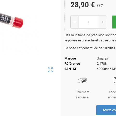
28,90 €
TTC
remove
add
Ces munitions de précision sont 
le
poivre est relâché
et cause une ir
La boîte est constituée de
10 billes
Marque
Umarex
Référence
2.4788
zoom_out_map
EAN-13
4000844643
Paiement
Stoc
sécurisé
en te
Avez vo