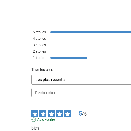
5
étoiles
4
étoiles
3
étoiles
2
étoiles
1
étoile
Trier les avis
5
/
5
Avis vérifié
bien