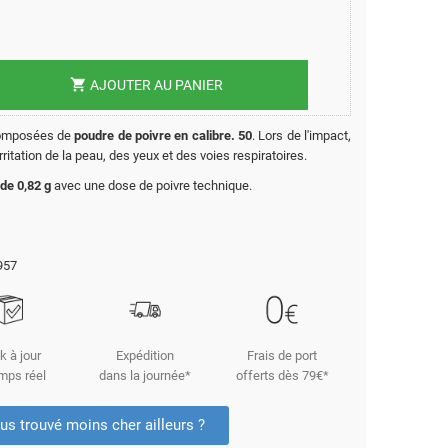
shopping_cart
AJOUTER AU PANIER
composées de
poudre de poivre en calibre. 50
. Lors de l'impact,
ritation de la peau, des yeux et des voies respiratoires.
 de 0,82 g
avec une dose de poivre technique.
957
k à jour
Expédition
Frais de port
mps réel
dans la journée*
offerts dès 79€*
us trouvé moins cher ailleurs ?