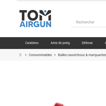
Carabines
Arme de poing
Défense
chevron_right
Consommables
chevron_right
Balles caoutchouc & marquante